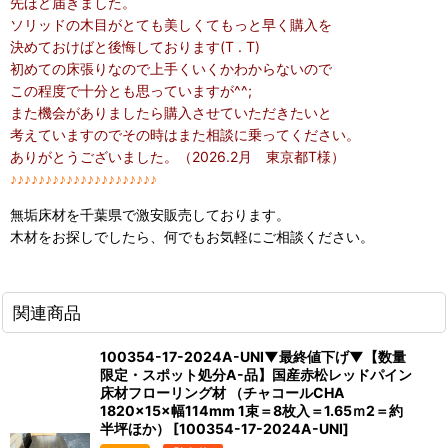
先ほど届きました。
ソリッドの木目がとても美しくてもっと早く購入を
決めておけばと後悔しております(T . T)
初めての床張りなので上手くいくかわからないので
この程度で十分とも思っていますが^^;
また機会がありましたら購入させていただきたいと
考えていますのでその時はまた相談に乗ってください。
ありがとうございました。（2026.2月 東京都T様）
♪♪♪♪♪♪♪♪♪♪♪♪♪♪♪♪♪♪♪♪♪
無垢床材を千葉県で激安販売しております。
木材をお探しでしたら、何でもお気軽にご相談ください。
関連商品
100354-17-2024A-UNI▼最終値下げ▼【数量
限定・スポット処分A-品】国産赤松レッドパイン
床材フローリング材 （チャコールCHA
1820×15×幅114mm 1束＝8枚入＝1.65ｍ2＝約
半坪ほか）
[
100354-17-2024A-UNI
]