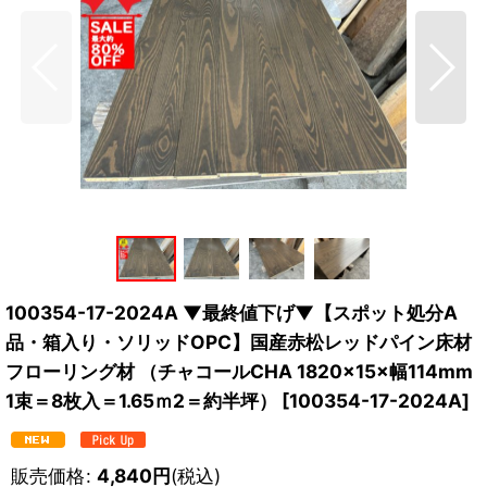
100354-17-2024A ▼最終値下げ▼【スポット処分A
品・箱入り・ソリッドOPC】国産赤松レッドパイン床材
フローリング材 （チャコールCHA 1820×15×幅114mm
1束＝8枚入＝1.65ｍ2＝約半坪）
[
100354-17-2024A
]
販売価格
:
4,840
円
(税込)