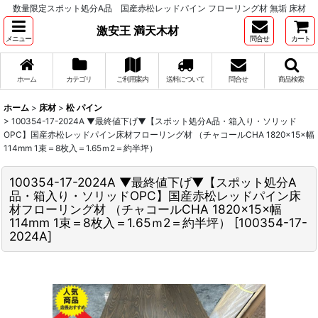
数量限定スポット処分A品 国産赤松レッドパイン フローリング材 無垢 床材
激安王 満天木材
メニュー
問合せ
カート
ホーム
カテゴリ
ご利用案内
送料について
問合せ
商品検索
ホーム
>
床材
>
松 パイン
>
100354-17-2024A ▼最終値下げ▼【スポット処分A品・箱入り・ソリッド
OPC】国産赤松レッドパイン床材フローリング材 （チャコールCHA 1820×15×幅
114mm 1束＝8枚入＝1.65ｍ2＝約半坪）
100354-17-2024A ▼最終値下げ▼【スポット処分A
品・箱入り・ソリッドOPC】国産赤松レッドパイン床
材フローリング材 （チャコールCHA 1820×15×幅
114mm 1束＝8枚入＝1.65ｍ2＝約半坪）
[
100354-17-
2024A
]