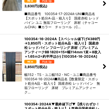
3,630
円
(税込)
■商品番号 100354-17-2024A-UNI■商品名
【スポット処分A-品・箱入り】 国産赤松 レッド
パイン ユニ 無垢フローリング 床材（チャコー
ルCHA）■カラー チャコール（C…
100354-16-2024A【スペシャル値下げ4389円
→3,850円・スポット処分A品・箱入り】 国産赤
松 レッドパイン フローリング 床材（プレミアム
アンティークBB 1820×15×幅114mm 1束＝8枚入
＝1.65ｍ2=約半坪ほか)
[
100354-16-2024A
]
3,850
円
(税込)
幅152・TS・ユニ幅152・NC・ユニ■商品番号
100354-16-2024A■商品名【数量限定・スポッ
ト処分A品・箱入り】 国産赤松 レッドパイン 無
垢フローリング 床材 プレミアムアンティー
ク…
100354-2024A▼最終値下げ▼【残りわずか！
スポット処分A品・箱入り】人気商品国産赤松 レ