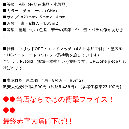
■等級 A品（長期在庫品・廃盤品）
■カラー チャコール（CHA）
■サイズ1820mm×15mm×114mm
■入数 1束＝8枚入＝1.65ｍ2
■等級 無地上小（色差、若干の葉節・ヤニ壺・パテ補修がありま
す）
■仕様 ソリッドOPC・エンドマッチ（4方サネ加工付）・塗装済
＊HCハードコート（ウレタン系塗装を施しています）
＊ソリッド/solid 無垢一枚物という意味です、OPC/one pieceとも
呼ばれます。
■表示価格 1束単価（1束＝8枚入＝1.65ｍ2）
激安大処分特価4,990円（税込5,489円）【参考価格束23,100円】
●●当店ならではの衝撃プライス！
●●
最終赤字大幅値下げ! !