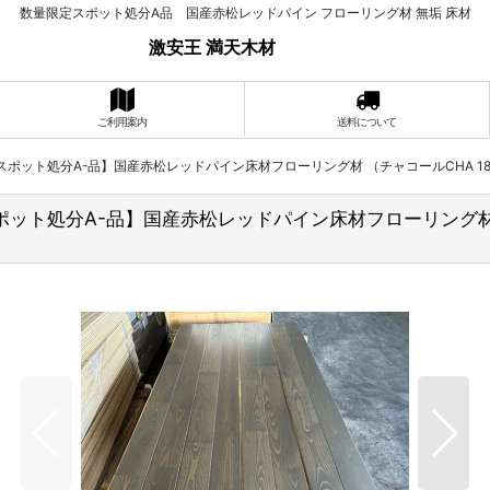
数量限定スポット処分A品 国産赤松レッドパイン フローリング材 無垢 床材
激安王 満天木材
ご利用案内
送料について
限定・スポット処分A-品】国産赤松レッドパイン床材フローリング材 （チャコールCHA 1820
・スポット処分A-品】国産赤松レッドパイン床材フローリング材 （