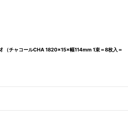
チャコールCHA 1820×15×幅114mm 1束＝8枚入＝