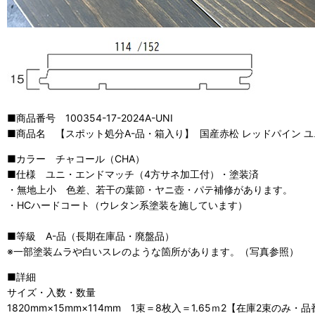
■商品番号 100354-17-2024A-UNI
■商品名 【スポット処分A-品・箱入り】 国産赤松 レッドパイン 
■カラー チャコール（CHA）
■仕様 ユニ・エンドマッチ（4方サネ加工付）・塗装済
・無地上小 色差、若干の葉節・ヤニ壺・パテ補修があります。
・HCハードコート（ウレタン系塗装を施しています）
■等級 A-品（長期在庫品・廃盤品）
※一部塗装ムラや白いスレのような箇所があります。（写真参照）
■詳細
サイズ・入数・数量
1820mm×15mm×114mm 1束＝8枚入＝1.65ｍ2【在庫2束のみ・品