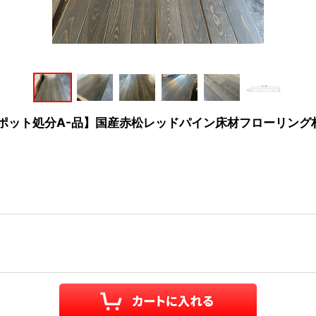
・スポット処分A-品】国産赤松レッドパイン床材フローリング材 （