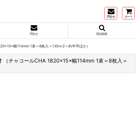
問合せ
カート
問合せ
商品検索
×15×幅114mm 1束＝8枚入＝1.65ｍ2＝約半坪ほか）
チャコールCHA 1820×15×幅114mm 1束＝8枚入＝