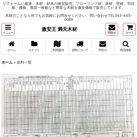
リフォームに最適 木材・材木の激安販売。フローリング材、床材、壁材、羽目
板、腰板、無垢一枚板など豊富な木材を激安価格で販売しています。
木材のことなら何でもお気軽にお問合せください。問い合わせTEL043-445-
0089
激安王 満天木材
メニュー
問合せ
カート
ホーム
カテゴリ
ご利用案内
送料について
問合せ
商品検索
ホーム
>
送料一覧