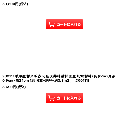
30,800
円
(税込)
300111 岐阜産 杉スギ 赤 化粧 天井材 壁材 国産 無垢 杉材 (長さ2m×厚み
0.9cm×幅24cm 1束=6枚=約坪=約3.3m2 ）
[
300111
]
8,690
円
(税込)