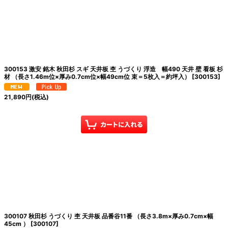
300153 激安 銘木 秋田杉 スギ 天井板 杢 うづくり 浮造 幅490 天井 壁 看板 杉
材 （長さ1.46m位×厚み0.7cm位×幅49cm位 束＝5枚入＝約坪入）
[
300153
]
21,890
円
(税込)
300107 秋田杉 うづくり 杢 天井板 品番谷11番 （長さ3.8m×厚み0.7cm×幅
45cm ）
[
300107
]