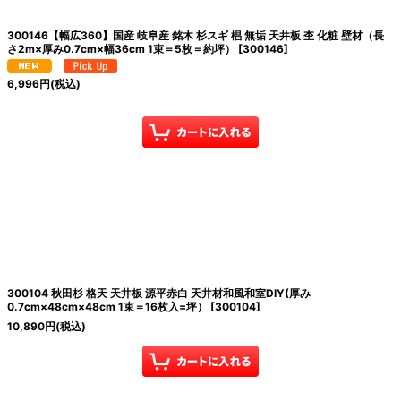
300146【幅広360】国産 岐阜産 銘木 杉スギ 椙 無垢 天井板 杢 化粧 壁材（長
さ2m×厚み0.7cm×幅36cm 1束＝5枚＝約坪）
[
300146
]
6,996
円
(税込)
300104 秋田杉 格天 天井板 源平赤白 天井材和風和室DIY(厚み
0.7cm×48cm×48cm 1束＝16枚入=坪）
[
300104
]
10,890
円
(税込)