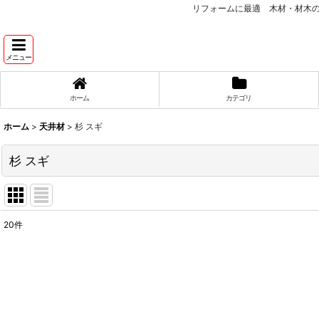
リフォームに最適 木材・材木
メニュー
ホーム
カテゴリ
ホーム
>
天井材
>
杉 スギ
杉 スギ
20
件
表示数
:
並び順
: