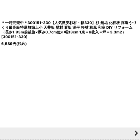
＊一時完売中＊300151-330【人気激安杉材・幅330】杉 無垢 化粧板 浮造うづ
くり最高級特選無節上小 天井板 壁材 看板 源平 杉材 和風 和室 DIY リフォーム
（長さ1.93m前後位×厚み0.7cm位× 幅33cm 1束＝6枚入＝坪＝3.3m2）
[
300151-330
]
6,589
円
(税込)