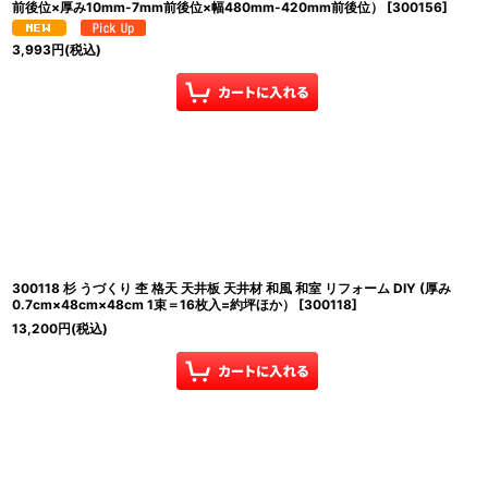
前後位×厚み10mm-7mm前後位×幅480mm-420mm前後位）
[
300156
]
3,993
円
(税込)
300118 杉 うづくり 杢 格天 天井板 天井材 和風 和室 リフォーム DIY (厚み
0.7cm×48cm×48cm 1束＝16枚入=約坪ほか）
[
300118
]
13,200
円
(税込)