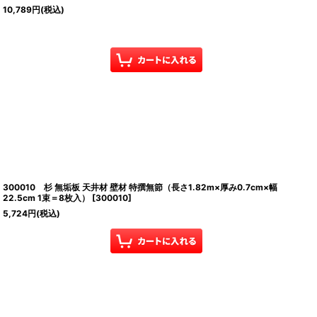
10,789
円
(税込)
300010 杉 無垢板 天井材 壁材 特撰無節（長さ1.82m×厚み0.7cm×幅
22.5cm 1束＝8枚入）
[
300010
]
5,724
円
(税込)