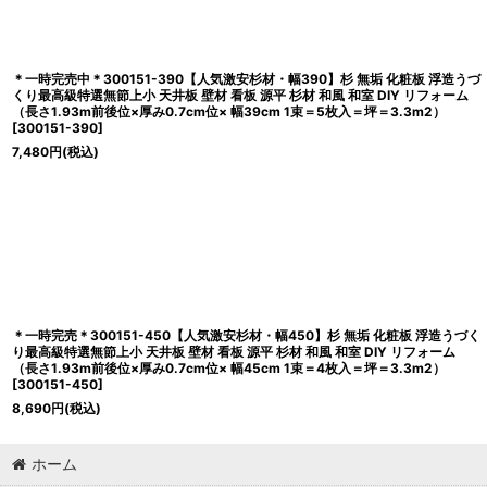
＊一時完売中＊300151-390【人気激安杉材・幅390】杉 無垢 化粧板 浮造うづ
くり最高級特選無節上小 天井板 壁材 看板 源平 杉材 和風 和室 DIY リフォーム
（長さ1.93m前後位×厚み0.7cm位× 幅39cm 1束＝5枚入＝坪＝3.3m2）
[
300151-390
]
7,480
円
(税込)
＊一時完売＊300151-450【人気激安杉材・幅450】杉 無垢 化粧板 浮造うづく
り最高級特選無節上小 天井板 壁材 看板 源平 杉材 和風 和室 DIY リフォーム
（長さ1.93m前後位×厚み0.7cm位× 幅45cm 1束＝4枚入＝坪＝3.3m2）
[
300151-450
]
8,690
円
(税込)
ホーム