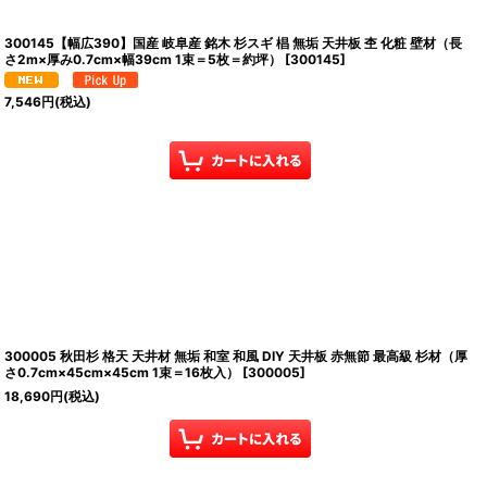
300145【幅広390】国産 岐阜産 銘木 杉スギ 椙 無垢 天井板 杢 化粧 壁材（長
さ2m×厚み0.7cm×幅39cm 1束＝5枚＝約坪）
[
300145
]
7,546
円
(税込)
300005 秋田杉 格天 天井材 無垢 和室 和風 DIY 天井板 赤無節 最高級 杉材（厚
さ0.7cm×45cm×45cm 1束＝16枚入）
[
300005
]
18,690
円
(税込)