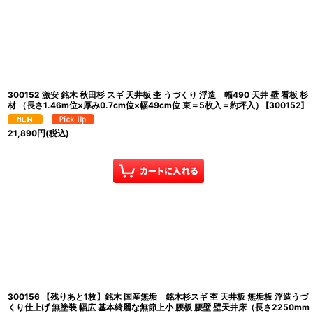
300152 激安 銘木 秋田杉 スギ 天井板 杢 うづくり 浮造 幅490 天井 壁 看板 杉
材 （長さ1.46m位×厚み0.7cm位×幅49cm位 束＝5枚入＝約坪入）
[
300152
]
21,890
円
(税込)
300156 【残りあと1枚】銘木 国産無垢 銘木杉スギ 杢 天井板 無垢板 浮造うづ
くり仕上げ 無塗装 幅広 基本綺麗な無節上小 腰板 腰壁 壁天井床（長さ2250mm