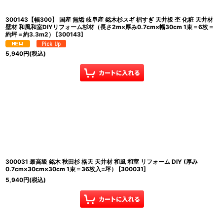
300143【幅300】 国産 無垢 岐阜産 銘木杉スギ 椙すぎ 天井板 杢 化粧 天井材
壁材 和風和室DIYリフォーム杉材（長さ2m×厚み0.7cm×幅30cm 1束＝6枚＝
約坪＝約3.3m2）
[
300143
]
5,940
円
(税込)
300031 最高級 銘木 秋田杉 格天 天井材 和風 和室 リフォーム DIY (厚み
0.7cm×30cm×30cm 1束＝36枚入=坪）
[
300031
]
5,940
円
(税込)