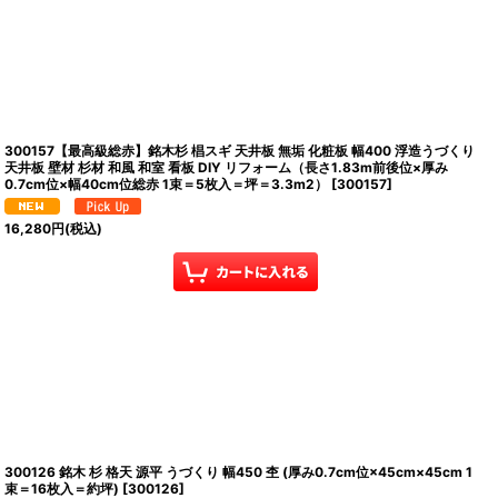
300157【最高級総赤】銘木杉 椙スギ 天井板 無垢 化粧板 幅400 浮造うづくり
天井板 壁材 杉材 和風 和室 看板 DIY リフォーム（長さ1.83m前後位×厚み
0.7cm位×幅40cm位総赤 1束＝5枚入＝坪＝3.3m2）
[
300157
]
16,280
円
(税込)
300126 銘木 杉 格天 源平 うづくり 幅450 杢 (厚み0.7cm位×45cm×45cm 1
束＝16枚入＝約坪)
[
300126
]