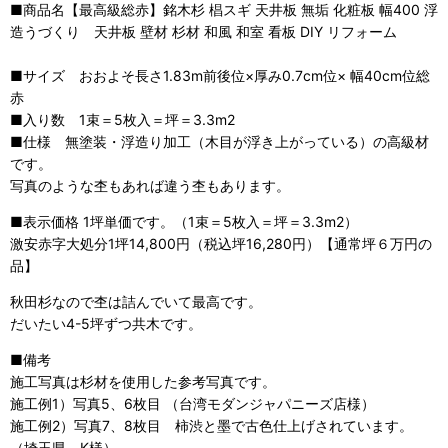
■商品名【最高級総赤】銘木杉 椙スギ 天井板 無垢 化粧板 幅400 浮
造うづくり 天井板 壁材 杉材 和風 和室 看板 DIY リフォーム
■サイズ おおよそ長さ1.83m前後位×厚み0.7cm位× 幅40cm位総
赤
■入り数 1束＝5枚入＝坪＝3.3m2
■仕様 無塗装・浮造り加工（木目が浮き上がっている）の高級材
です。
写真のような杢もあれば違う杢もあります。
■表示価格 1坪単価です。（1束＝5枚入＝坪＝3.3m2）
激安赤字大処分1坪14,800円（税込坪16,280円）【通常坪６万円の
品】
秋田杉なので杢は詰んでいて最高です。
だいたい4-5坪ずつ共木です。
■備考
施工写真は杉材を使用した参考写真です。
施工例1）写真5、6枚目 （台湾モダンジャパニーズ店様）
施工例2）写真7、8枚目 柿渋と墨で古色仕上げされています。
（埼玉県 K様）