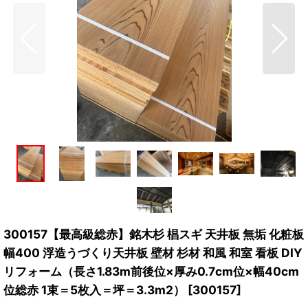
300157【最高級総赤】銘木杉 椙スギ 天井板 無垢 化粧板
幅400 浮造うづくり天井板 壁材 杉材 和風 和室 看板 DIY
リフォーム（長さ1.83m前後位×厚み0.7cm位×幅40cm
位総赤 1束＝5枚入＝坪＝3.3m2）
[
300157
]