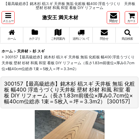
【最高級総赤】銘木杉 椙スギ 天井板 無垢 化粧板 幅400 浮造うづくり 天井板
壁材 杉材 和風 和室 看板 DIY リフォーム
激安王 満天木材
メニュー
問合せ
カート
ホーム
カテゴリ
ご利用案内
送料について
問合せ
商品検索
ホーム
>
天井材
>
杉 スギ
>
300157【最高級総赤】銘木杉 椙スギ 天井板 無垢 化粧板 幅400 浮造うづくり
天井板 壁材 杉材 和風 和室 看板 DIY リフォーム（長さ1.83m前後位×厚み0.7cm
位×幅40cm位総赤 1束＝5枚入＝坪＝3.3m2）
300157【最高級総赤】銘木杉 椙スギ 天井板 無垢 化粧
板 幅400 浮造うづくり天井板 壁材 杉材 和風 和室 看
板 DIY リフォーム（長さ1.83m前後位×厚み0.7cm位×
幅40cm位総赤 1束＝5枚入＝坪＝3.3m2）
[
300157
]