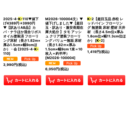
並び順
:
2025-4-
K-
110▼値下
M2026-100004文）▼
K-
2【超目玉品 赤松 レ
絞り込む
げ4389円→3990円
値下げしました▼【超目
ッドパイン フローリン
▼【訳ありAB品】カ
玉・訳あり・激安長期在
グ 無塗装 床材 壁材 天井
バ・ナラほか混合リボス
庫大処分 】タモ アッシ
材 （長さ4.5m位×厚み
オイル塗装済 フローリ
ュ クリア塗装フローリ
1.8cm位×幅11.3cm位ほ
ング床材（長さ1.82m×
ング バリュー無垢 床材
か）
[
K-
2
]
厚み1.5cm×幅9cmほ
（長さ1.82ｍ×厚み
か）・会
[
2025-4-
K-
1.5cm×幅9cm 1束＝10
1,419
円
(税込)
110
]
枚入＝約半坪）
[
M2026-100004
]
3,990
円
(税込)
6,050
円
(税込)