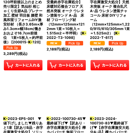
120坪前後以上のまとめ
安最終赤字在庫処分】
字在庫激安大処分】天然
売り限定】気仙杉 相じ
床暖対応複合フロア 天
木突板 オーク 複合乱尺
ゃくり生節A品 プレナー
然木突板 オーク ウレタ
A-品 ウレタン塗装チャ
加工 壁材 羽目板 腰壁 和
ン塗装サンド A-品 床
コール 床材 DIYリフォ
風和室リフォームDIY激
材 フローリング材
ーム
安杉材 （長さ3.65m×厚
（12mm×125mm×121
（12mm×125mm×1,22
み1.3cm×幅18cm/働き
2mm 1束＝10枚入＝
0/915/610/305mm 1束
おおよそ16.7cm前後
1.515m2＝半坪弱）
[
K-
＝1.525m2）
[
K-
位 1束=5枚入＝約坪前
2022-T3-1098
]
2022-T-617
]
後）
[
200015-
K-
120
]
2,189
円
(税込)
2,189
円
(税込)
3,289
円
(税込)
K-
2023-EP5-001 ▼
K-
2022-100730-45▼
K-
2023-2024-
値下げしました▼残りあ
最終値下げ▼【訳あり・
100730-83▼最終値下
と1束【訳ありB品・赤字
赤字在庫激安大処分】樺
げ▼【赤字在庫激安大処
在庫激安大処分】ソリッ
カバ バーチ 無垢フロー
分A-品】樺カバ バーチ