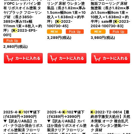
ドOPC レッドパイン節
リング 床材 ウレタン塗
無垢フローリング 床材
有 リボスオイル塗装 タ
装品（長さ1.82m×厚み
無塗装（長さ1.82m×厚
ヤ/ブラック フローリン
1.5cm×幅9cm 1束＝10
み1.5cm×幅9cm 1束＝
グ材 （長さ3850-
枚入＝1.638m2＝約半
10枚入＝1.638m2＝約
3893×厚み15x幅
坪）
[
K-
2022-
半坪）sale樺
[
K-
2023-
111mm 1束＝8枚入＝約
100730-45
]
2024-100730-83
]
坪）
[
K-
2023-EP5-
001
]
3,289
円
(税込)
3,980
円
(税込)
2,980
円
(税込)
2025-4-
K-
101▼値下
2025-4-
K-
102▼値下
K-
2022-T2-0614【最
げ4389円→3990円
げ4389円→3990円
終赤字激安大処分】天然
▼【訳ありAB品】カ
▼【訳ありAB品】カバ
木突板 オーク 複合乱尺
バ・ナラほか混合リボス
ほか混合リボスオイル塗
A-品 ウレタン塗装バー
オイル塗装済 フローリ
装済クリア フローリン
ク 床材