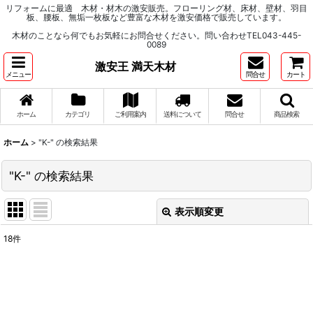
リフォームに最適 木材・材木の激安販売。フローリング材、床材、壁材、羽目
板、腰板、無垢一枚板など豊富な木材を激安価格で販売しています。
木材のことなら何でもお気軽にお問合せください。問い合わせTEL043-445-
0089
激安王 満天木材
メニュー
問合せ
カート
ホーム
カテゴリ
ご利用案内
送料について
問合せ
商品検索
ホーム
>
"K-"
の
検索結果
"K-"
の
検索結果
表示順変更
閉じる
18
件
商品検索
:
表示数
: