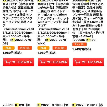
K-
2023-7770-DB▼最
K-
2023-7770-WNK▼
200085-
K-
120 【約
終値下げ▼【赤字在庫大
最終値下げ▼【赤字在庫
120坪前後以上のまとめ
処分A-品】床暖対応/三
大処分A-品】床暖対応/
売り限定】気仙杉 無垢
層乱尺/ ホワイトオーク
三層乱尺/ ホワイトオー
板 相じゃくり 生節A品
リボスオイル塗装/クノ
ク リボスオイル塗装カ
プレナー羽目板 腰壁 和
スダークブラウンDBフ
ルテッドウォールナット
風和室リフォームDIY激
ローリング材 床材フロ
WNKローリング材 床材
安杉材（長さ1.82m×厚
ア
フロア
み1.3cm×幅18cm/働き
（14mm×138mm×1,81
（14mm×138mm×1,81
おおよそ16.7cm前後
8/1,212/909/606mm 1
8/1,212/909/606mm 1
位 1束＝5枚入＝約半坪
束＝1.505m2＝半坪
束＝1.505m2＝半坪
前後＝1.65m2）
弱)
[
K-
2023-7770-
弱)
[
K-
2023-7770-
[
200085-
K-
120
]
DB
]
WNK
]
1,749
円
(税込)
1,980
円
(税込)
1,980
円
(税込)
200015-
K-
120 【約
K-
2022-T3-1098【激
K-
2022-T2-0617【赤