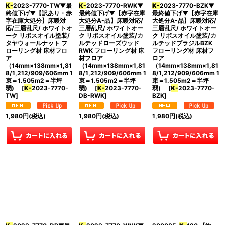
K-
2023-7770-TW▼最
K-
2023-7770-RWK▼
K-
2023-7770-BZK▼
終値下げ▼【訳あり・赤
最終値下げ▼【赤字在庫
最終値下げ▼【赤字在庫
字在庫大処分】床暖対
大処分A-品】床暖対応/
大処分A-品】床暖対応/
応/三層乱尺/ ホワイトオ
三層乱尺/ ホワイトオー
三層乱尺/ ホワイトオー
ーク リボスオイル塗装/
ク リボスオイル塗装/カ
ク リボスオイル塗装/カ
タヤウォールナット フ
ルテッドローズウッド
ルテッドブラジルBZK
ローリング材 床材フロ
RWK フローリング材 床
フローリング材 床材フ
ア
材フロア
ロア
（14mm×138mm×1,81
（14mm×138mm×1,81
（14mm×138mm×1,81
8/1,212/909/606mm 1
8/1,212/909/606mm 1
8/1,212/909/606mm 1
束＝1.505m2＝半坪
束＝1.505m2＝半坪
束＝1.505m2＝半坪
弱)
[
K-
2023-7770-
弱)
[
K-
2023-7770-
弱)
[
K-
2023-7770-
TW
]
DB-RWK
]
BZK
]
1,980
円
(税込)
1,980
円
(税込)
1,980
円
(税込)