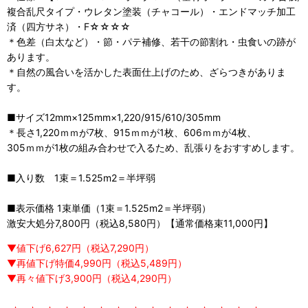
複合乱尺タイプ・ウレタン塗装（チャコール）・エンドマッチ加工
済（四方サネ）・F☆☆☆☆
＊色差（白太など）・節・パテ補修、若干の節割れ・虫食いの跡が
あります。
＊自然の風合いを活かした表面仕上げのため、ざらつきがありま
す。
■サイズ12mm×125mm×1,220/915/610/305mm
＊長さ1,220ｍｍが7枚、915ｍｍが1枚、606ｍｍが4枚、
305ｍｍが1枚の組み合わせで入るため、乱張りをおすすめします。
■入り数 1束＝1.525m2＝半坪弱
■表示価格 1束単価（1束＝1.525m2＝半坪弱）
激安大処分7,800円（税込8,580円）【通常価格束11,000円】
▼値下げ6,627円（税込7,290円）
▼再値下げ特価4,990円（税込5,489円）
▼再々値下げ3,900円（税込4,290円）