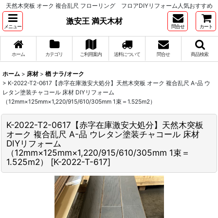
天然木突板 オーク 複合乱尺 フローリング フロアDIYリフォーム人気おすすめ
激安王 満天木材
メニュー
問合せ
カート
ホーム
カテゴリ
ご利用案内
送料について
問合せ
商品検索
ホーム
>
床材
>
楢 ナラ/オーク
>
K-2022-T2-0617【赤字在庫激安大処分】天然木突板 オーク 複合乱尺 A-品 ウ
レタン塗装チャコール 床材 DIYリフォーム
（12mm×125mm×1,220/915/610/305mm 1束＝1.525m2）
K-2022-T2-0617【赤字在庫激安大処分】天然木突板
オーク 複合乱尺 A-品 ウレタン塗装チャコール 床材
DIYリフォーム
（12mm×125mm×1,220/915/610/305mm 1束＝
1.525m2）
[
K-2022-T-617
]