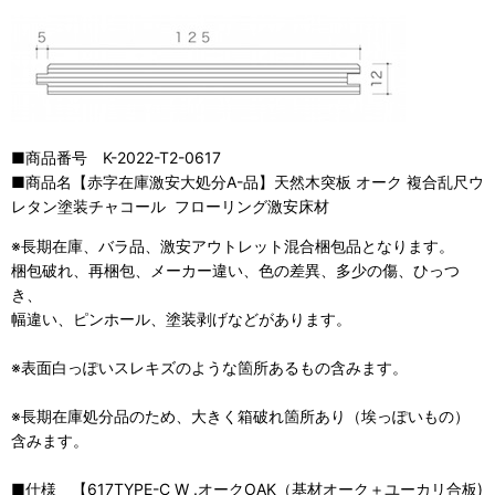
■商品番号 K-2022-T2-0617
■商品名【赤字在庫激安大処分A-品】天然木突板 オーク 複合乱尺ウ
レタン塗装チャコール フローリング激安床材
※長期在庫、バラ品、激安アウトレット混合梱包品となります。
梱包破れ、再梱包、メーカー違い、色の差異、多少の傷、ひっつ
き、
幅違い、ピンホール、塗装剥げなどがあります。
※表面白っぽいスレキズのような箇所あるもの含みます。
※長期在庫処分品のため、大きく箱破れ箇所あり（埃っぽいもの）
含みます。
■仕様 【617TYPE-C W .オークOAK（基材オーク＋ユーカリ合板)