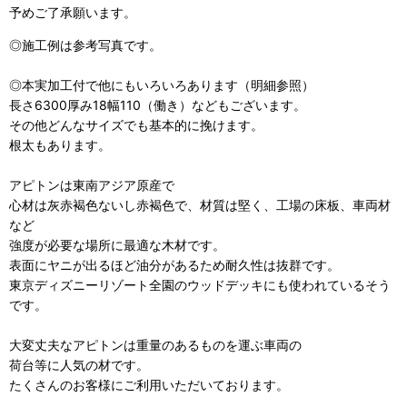
予めご了承願います。
◎施工例は参考写真です。
◎本実加工付で他にもいろいろあります（明細参照）
長さ6300厚み18幅110（働き）などもございます。
その他どんなサイズでも基本的に挽けます。
根太もあります。
アピトンは東南アジア原産で
心材は灰赤褐色ないし赤褐色で、材質は堅く、工場の床板、車両材
など
強度が必要な場所に最適な木材です。
表面にヤニが出るほど油分があるため耐久性は抜群です。
東京ディズニーリゾート全園のウッドデッキにも使われているそう
です。
大変丈夫なアピトンは重量のあるものを運ぶ車両の
荷台等に人気の材です。
たくさんのお客様にご利用いただいております。