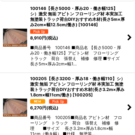
100146【長さ5000・厚み20・働き幅125】
シ）激安 無垢 アピトン フローリング材 本実加工
無塗装トラック荷台DIYおすすめ木材(長さ5m×厚
み2cm×幅12.5cm/働き)
[
100146
]
8,910
円
(税込)
■商品番号 100146 ■商品名 【長さ5000・厚
み20・働き幅125】アピトン材 フローリング
トラック 荷台 張替え 補修 修理 ■サイズ
長さ5m×厚み2cm×幅1…
100205【長さ3200・厚み18・働き幅110】シ）
激安 無垢 アピトン フローリング材 本実加工 無塗
装トラック荷台DIYおすすめ木材(長さ3.2m×厚み
1.8cm×幅11cm/働き)
[
100205
]
6,270
円
(税込)
■商品番号 100205■商品名 アピトン材 フロ
ーリング トラック 荷台 張替え 補修 修
理 ■サイズ 長さ3.2m×厚み1.8cm×幅
11cm（働き幅） ■仕様 無塗装…