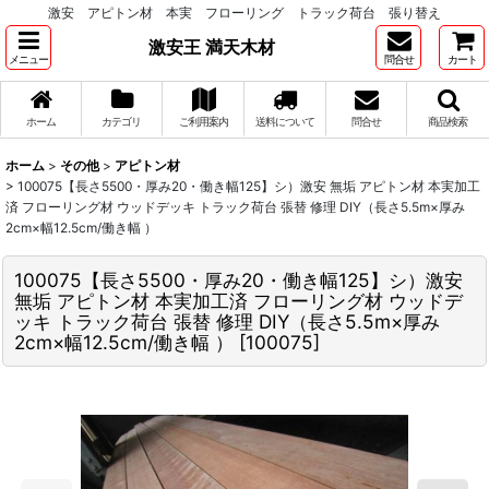
激安 アピトン材 本実 フローリング トラック荷台 張り替え
激安王 満天木材
メニュー
問合せ
カート
ホーム
カテゴリ
ご利用案内
送料について
問合せ
商品検索
ホーム
>
その他
>
アピトン材
>
100075【長さ5500・厚み20・働き幅125】シ）激安 無垢 アピトン材 本実加工
済 フローリング材 ウッドデッキ トラック荷台 張替 修理 DIY（長さ5.5m×厚み
2cm×幅12.5cm/働き幅 ）
100075【長さ5500・厚み20・働き幅125】シ）激安
無垢 アピトン材 本実加工済 フローリング材 ウッドデ
ッキ トラック荷台 張替 修理 DIY（長さ5.5m×厚み
2cm×幅12.5cm/働き幅 ）
[
100075
]