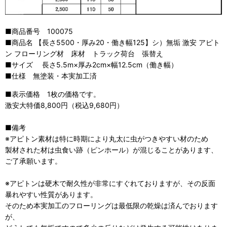
■商品番号 100075
■商品名 【長さ5500・厚み20・働き幅125】シ）無垢 激安 アピト
ン フローリング材 床材 トラック荷台 張替え
■サイズ 長さ5.5m×厚み2cm×幅12.5cm（働き幅）
■仕様 無塗装・本実加工済
■表示価格 1枚の価格です。
激安大特価8,800円（税込9,680円）
■備考
※アピトン素材は特に時期により丸太に虫がつきやすい材のため
製材された材は虫食い跡（ピンホール）が混じることがあります、
ご了承願います。
※アピトンは硬木で耐久性が非常にすぐれておりますが、その反面
暴れやすい性質があります。
そのため本実加工のフローリングは最低限の乾燥は済んでおります
が、