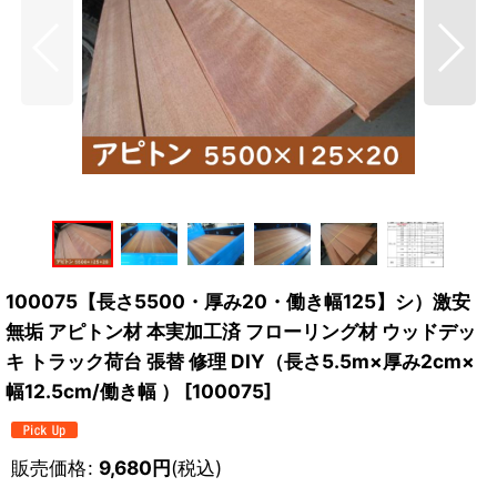
100075【長さ5500・厚み20・働き幅125】シ）激安
無垢 アピトン材 本実加工済 フローリング材 ウッドデッ
キ トラック荷台 張替 修理 DIY（長さ5.5m×厚み2cm×
幅12.5cm/働き幅 ）
[
100075
]
販売価格
:
9,680
円
(税込)