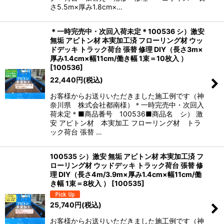
さ5.5m×厚み1.8cm×…
＊一時完売中・次回入荷未定＊100536 シ）激安
無垢 アピトン材 本実加工済 フローリング材 ウッ
ドデッキ トラック荷台 張替 修理 DIY（長さ3m×
厚み1.4cm×幅11cm/働き幅 1束＝10枚入 ）
[
100536
]
22,440
円
(税込)
お客様からお送りいただきました施工例です（神
奈川県 株式会社都南様）＊一時完売中・次回入
荷未定＊■商品番号 100536■商品名 シ） 激
安 アピトン材 本実加工 フローリング材 トラ
ック荷台 張替 …
100535 シ）激安 無垢 アピトン材 本実加工済 フ
ローリング材 ウッドデッキ トラック荷台 張替 修
理 DIY（長さ4m/3.9m×厚み1.4cm×幅11cm/働
き幅 1束＝8枚入 ）
[
100535
]
25,740
円
(税込)
お客様からお送りいただきました施工例です（神