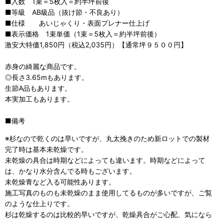
■入数 1束＝5枚入＝約半坪前後
■等級 AB級品（抜け節・不良あり）
■仕様 あいじゃくり・表面プレナー仕上げ
■表示価格 1束単価（1束＝5枚入＝約半坪前後）
激安大特価1,850円（税込2,035円）【通常坪９５００円】
赤身の綺麗な商品です。
◎長さ3.65mもあります。
生節A品もあります。
本実加工もあります。
■備考
※杉なので乾くのは早いですが、丸太挽きのため新ロットでの製材
完了時は基本未乾燥です。
未乾燥の具合は時期などによっても違います。時期などによって
は、かなり水分含んでる時もございます。
未乾燥青など入る可能性あります。
施工写真のものも未乾燥のまま使用してるものが多いですが、ご覧
のような仕上りです。
杉は乾燥するのは比較的早いですが、乾燥具合がご心配、気になら