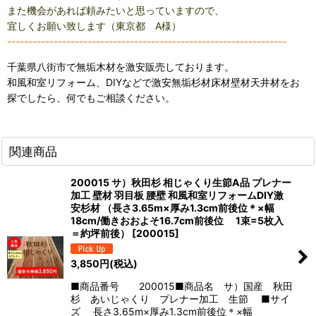
また機会があれば頼みたいと思っていますので、
宜しくお願い致します（東京都 A様）
------------------------------------------------------------------
千葉県八街市で無垢木材を激安販売しております。
和風和室リフォーム、DIYなどで激安無垢杉材床材壁材天井材をお
探でしたら、何でもご相談ください。
関連商品
200015 サ）秋田杉 相じゃくり生節A品 プレナー
加工 壁材 羽目板 腰壁 和風和室リフォームDIY激
安杉材 （長さ3.65m×厚み1.3cm前後位＊×幅
18cm/働きおおよそ16.7cm前後位 1束=5枚入
＝約坪前後）
[
200015
]
3,850
円
(税込)
■商品番号 200015■商品名 サ）国産 秋田
杉 あいじゃくり プレナー加工 生節 ■サイ
ズ 長さ3.65m×厚み1.3cm前後位＊×幅