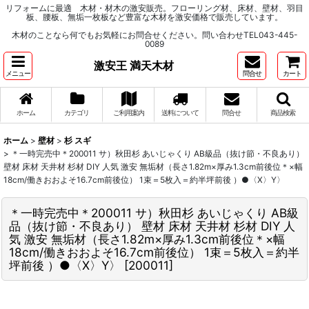
リフォームに最適 木材・材木の激安販売。フローリング材、床材、壁材、羽目
板、腰板、無垢一枚板など豊富な木材を激安価格で販売しています。
木材のことなら何でもお気軽にお問合せください。問い合わせTEL043-445-
0089
激安王 満天木材
メニュー
問合せ
カート
ホーム
カテゴリ
ご利用案内
送料について
問合せ
商品検索
ホーム
>
壁材
>
杉 スギ
>
＊一時完売中＊200011 サ）秋田杉 あいじゃくり AB級品（抜け節・不良あり）
壁材 床材 天井材 杉材 DIY 人気 激安 無垢材（長さ1.82m×厚み1.3cm前後位＊×幅
18cm/働きおおよそ16.7cm前後位） 1束＝5枚入＝約半坪前後 ）●〈X〉Y〉
＊一時完売中＊200011 サ）秋田杉 あいじゃくり AB級
品（抜け節・不良あり） 壁材 床材 天井材 杉材 DIY 人
気 激安 無垢材（長さ1.82m×厚み1.3cm前後位＊×幅
18cm/働きおおよそ16.7cm前後位） 1束＝5枚入＝約半
坪前後 ）●〈X〉Y〉
[
200011
]