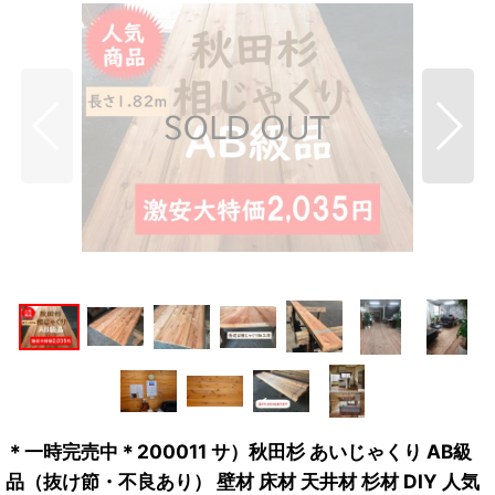
＊一時完売中＊200011 サ）秋田杉 あいじゃくり AB級
品（抜け節・不良あり） 壁材 床材 天井材 杉材 DIY 人気