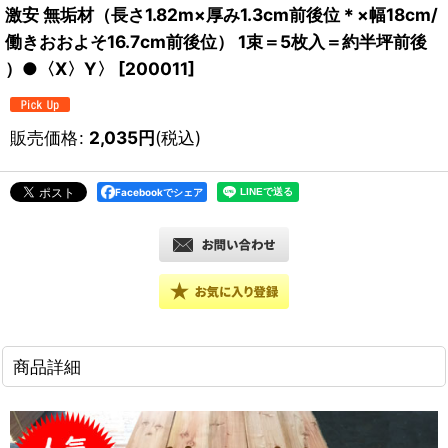
激安 無垢材（長さ1.82m×厚み1.3cm前後位＊×幅18cm/
働きおおよそ16.7cm前後位） 1束＝5枚入＝約半坪前後
）●〈X〉Y〉
[
200011
]
販売価格
:
2,035
円
(税込)
Facebookでシェア
商品詳細