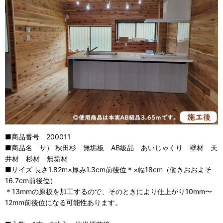
■商品番号 200011
■商品名 サ） 秋田杉 無垢板 AB級品 あいじゃくり 壁材 天
井材 杉材 無垢材
■サイズ 長さ1.82m×厚み1.3cm前後位＊×幅18cm（働きおおよそ
16.7cm前後位）
＊13mmの原板を加工するので、そのときにより仕上がり10mm〜
12mm前後位になる可能性あります。