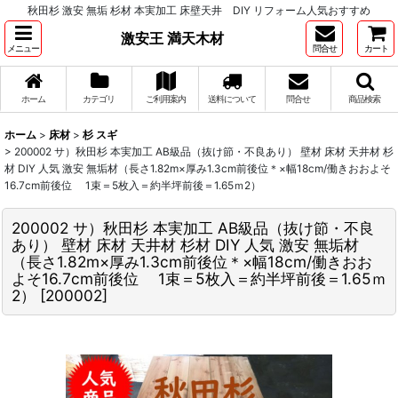
秋田杉 激安 無垢 杉材 本実加工 床壁天井 DIY リフォーム人気おすすめ
激安王 満天木材
メニュー
問合せ
カート
ホーム
カテゴリ
ご利用案内
送料について
問合せ
商品検索
ホーム
>
床材
>
杉 スギ
>
200002 サ）秋田杉 本実加工 AB級品（抜け節・不良あり） 壁材 床材 天井材 杉
材 DIY 人気 激安 無垢材（長さ1.82m×厚み1.3cm前後位＊×幅18cm/働きおおよそ
16.7cm前後位 1束＝5枚入＝約半坪前後＝1.65ｍ2）
200002 サ）秋田杉 本実加工 AB級品（抜け節・不良
あり） 壁材 床材 天井材 杉材 DIY 人気 激安 無垢材
（長さ1.82m×厚み1.3cm前後位＊×幅18cm/働きおお
よそ16.7cm前後位 1束＝5枚入＝約半坪前後＝1.65ｍ
2）
[
200002
]