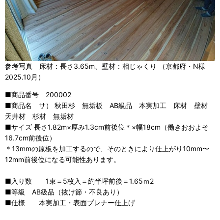
参考写真 床材：長さ3.65m、壁材：相じゃくり （京都府・N様
2025.10月）
■商品番号 200002
■商品名 サ） 秋田杉 無垢板 AB級品 本実加工 床材 壁材
天井材 杉材 無垢材
■サイズ 長さ1.82m×厚み1.3cm前後位＊×幅18cm（働きおおよそ
16.7cm前後位）
＊13mmの原板を加工するので、そのときにより仕上がり10mm〜
12mm前後位になる可能性あります。
■入り数 1束＝5枚入＝約半坪前後＝1.65ｍ2
■等級 AB級品（抜け節・不良あり）
■仕様 本実加工・表面プレナー仕上げ