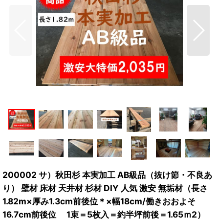
200002 サ）秋田杉 本実加工 AB級品（抜け節・不良あ
り） 壁材 床材 天井材 杉材 DIY 人気 激安 無垢材（長さ
1.82m×厚み1.3cm前後位＊×幅18cm/働きおおよそ
16.7cm前後位 1束＝5枚入＝約半坪前後＝1.65ｍ2）