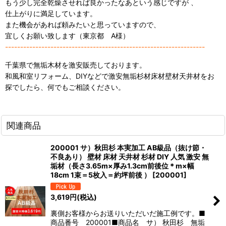
もう少し完全乾燥させれば良かったなあという感じですが 、
仕上がりに満足しています。
また機会があれば頼みたいと思っていますので、
宜しくお願い致します（東京都 A様）
------------------------------------------------------------------
千葉県で無垢木材を激安販売しております。
和風和室リフォーム、DIYなどで激安無垢杉材床材壁材天井材をお
探でしたら、何でもご相談ください。
関連商品
200001 サ）秋田杉 本実加工 AB級品（抜け節・
不良あり） 壁材 床材 天井材 杉材 DIY 人気 激安 無
垢材（長さ3.65m×厚み1.3cm前後位＊m×幅
18cm 1束＝5枚入＝約坪前後 ）
[
200001
]
3,619
円
(税込)
裏側お客様からお送りいただいだ施工例です。■
商品番号 200001■商品名 サ） 秋田杉 無垢