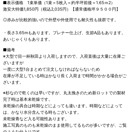
■表示価格 1束単価（1束＝5枚入＝約半坪前後＝1.65ｍ2）
激安大特価1,850円（税込2,035円）【通常価格坪９５００円】
◎赤みが比較的強いので外壁や外使用でも耐久性も抜群です。
・長さ3.65mもあります。プレナー仕上げ、生節A品もあります。
あいじゃくりもあります。
■備考
※大型で目一杯秋田より入荷しますので、入荷直後は大量に在庫ご
ざいますが
一度に大型1台まとめて注文しなければならないため
在庫が不足している時はかなり長く入荷まで時間がかかる場合がご
ざいます。
※杉なので乾くのは早いですが、丸太挽きのため新ロットでの製材
完了時は基本未乾燥です。
未乾燥の具合は時期などによっても違います。時期などによって
は、かなり水分含んでる時もございます。
未乾燥青など入る可能性あります。
施工写真のものも未乾燥のまま使用してるものが多いですが、ご覧
のような仕上りです。