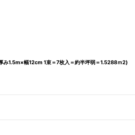
1.5m×幅12cm 1束＝7枚入＝約半坪弱＝1.5288ｍ2)