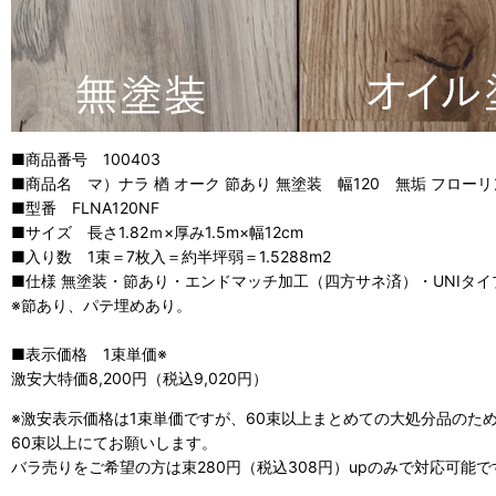
■商品番号 100403
■商品名 マ）ナラ 楢 オーク 節あり 無塗装 幅120 無垢 フロー
■型番 FLNA120NF
■サイズ 長さ1.82ｍ×厚み1.5m×幅12cm
■入り数 1束＝7枚入＝約半坪弱＝1.5288m2
■仕様 無塗装・節あり・エンドマッチ加工（四方サネ済）・UNIタイ
※節あり、パテ埋めあり。
■表示価格 1束単価※
激安大特価8,200円（税込9,020円）
※激安表示価格は1束単価ですが、60束以上まとめての大処分品のた
60束以上にてお願いします。
バラ売りをご希望の方は束280円（税込308円）upのみで対応可能で