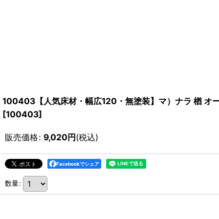
100403【人気床材・幅広120・無塗装】マ）ナラ 楢 オーク 
[
100403
]
販売価格
:
9,020
円
(税込)
Facebookでシェア
数量
: