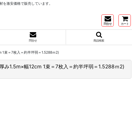
材を激安価格で販売しています。
問合せ
カート
問合せ
商品検索
 1束＝7枚入＝約半坪弱＝1.5288ｍ2)
1.5m×幅12cm 1束＝7枚入＝約半坪弱＝1.5288ｍ2)