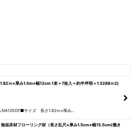
2ｍ×厚み1.5m×幅12cm 1束＝7枚入＝約半坪弱＝1.5288ｍ2)
A120OF■サイズ 長さ1.82ｍ×厚み…
無垢床材フローリング材（長さ乱尺×厚み1.5cm×幅15.5cm(働き