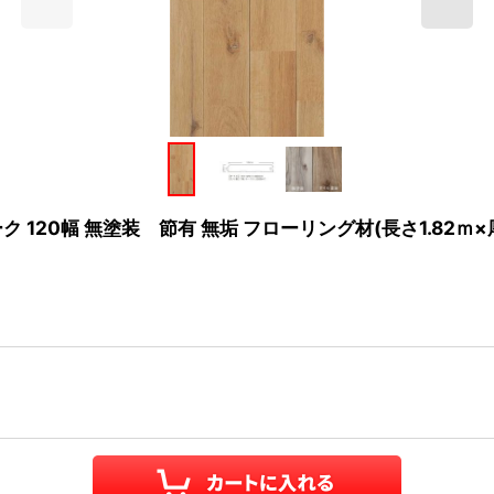
120幅 無塗装 節有 無垢 フローリング材(長さ1.82ｍ×厚み