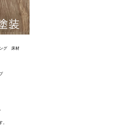
リング 床材
プ
め
す。