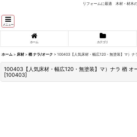
リフォームに最適 木材・材木
メニュー
ホーム
カテゴリ
ホーム
>
床材
>
楢 ナラ/オーク
>
100403【人気床材・幅広120・無塗装】マ）ナラ 楢
100403【人気床材・幅広120・無塗装】マ）ナラ 楢 オーク
[
100403
]