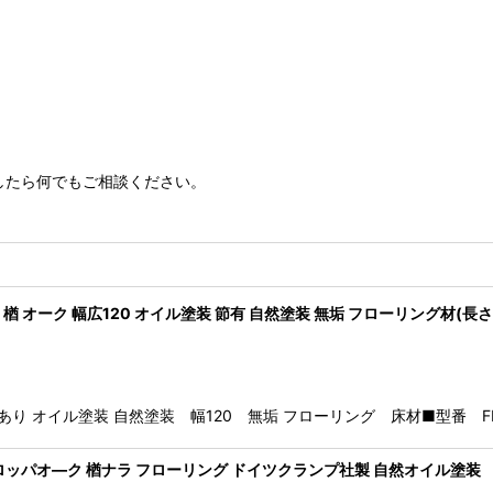
したら何でもご相談ください。
オーク 幅広120 オイル塗装 節有 自然塗装 無垢 フローリング材(長さ1.8
あり オイル塗装 自然塗装 幅120 無垢 フローリング 床材■型番 FLN
ーロッパオ―ク 楢ナラ フローリング ドイツクランプ社製 自然オイル塗装 