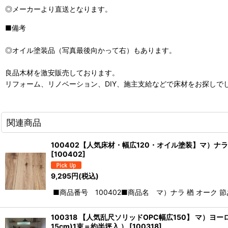
◎メーカーより直送となります。
■備考
◎オイル塗装品（写真最後向かって右）もあります。
良品木材を激安販売しております。
リフォーム、リノベーション、DIY、施主支給などで床材をお探しで
関連商品
100402【人気床材・幅広120・オイル塗装】マ）ナラ 楢 
[
100402
]
9,295
円
(税込)
■商品番号 100402■商品名 マ）ナラ 楢 オーク 節
100318 【人気乱尺ソリッドOPC幅広150】 マ）ヨ
15cm)1束＝約半坪入 ）
[
100318
]