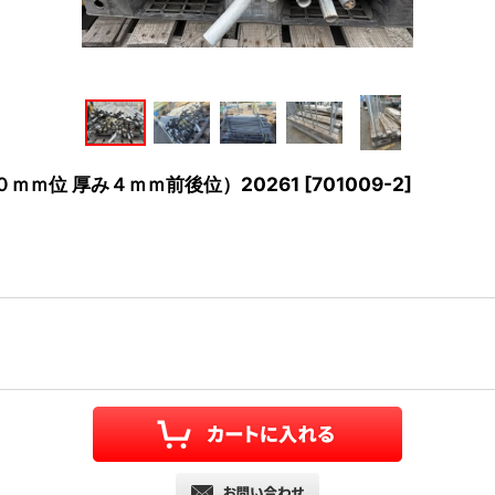
３０ｍｍ位 厚み４ｍｍ前後位）20261
[
701009-2
]