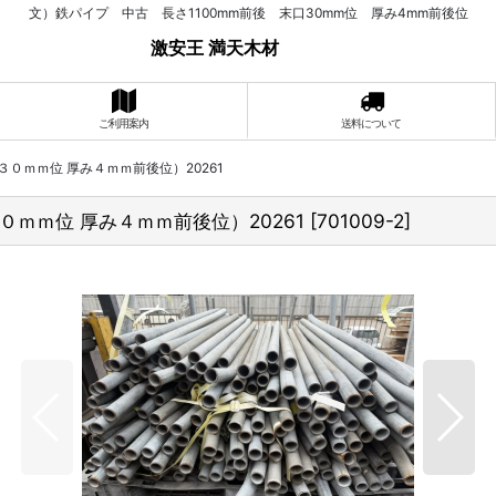
文）鉄パイプ 中古 長さ1100mm前後 末口30mm位 厚み4mm前後位
激安王 満天木材
ご利用案内
送料について
口３０ｍｍ位 厚み４ｍｍ前後位）20261
３０ｍｍ位 厚み４ｍｍ前後位）20261
[
701009-2
]