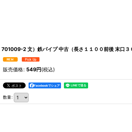
701009-2 文）鉄パイプ 中古（長さ１１００前後 末口
販売価格
:
549
円
(税込)
Facebookでシェア
数量
: