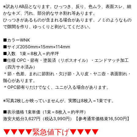
※訳ありAB品となります。ひっつき、反り、色ムラ、表面スレ、細
かなキズ、汚れ、部分的なサネ割れ等あります。
ひっつきがあるものが含まれる場合があります、ノミのようなもの
で隙間を作り、ゆっくりと剥がしてください。
■カラーWNK
■サイズ2050mm×15mm×114mm
■入数 1束＝8枚入＝約半坪
■仕様 OPC・節有・塗装済（リボスオイル）・エンドマッチ加工
（四方サネ済み）
＊節・色差、まれに節割れ・欠け節・入り皮・ヤニ壺・表面割れ・
髄心があります。
＊OPC節有りだけでなく、ユニが入る場合があります。
※写真2枚しか映っていませんが、実際は8枚入＝1束です。
■表示価格 1束単価（1束＝8枚入＝約半坪）
激安大処分3,627円（税込3,990円）【参考通常価格束16,500円】
▼▼▼▼緊急値下げ▼▼▼▼