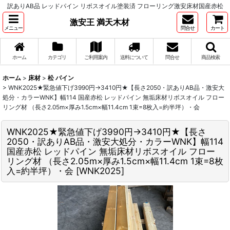
訳ありAB品 レッドパイン リボスオイル塗装済 フローリング激安床材国産赤松
激安王 満天木材
メニュー
問合せ
カート
ホーム
カテゴリ
ご利用案内
送料について
問合せ
商品検索
ホーム
>
床材
>
松 パイン
>
WNK2025★緊急値下げ3990円→3410円★【長さ2050・訳ありAB品・激安大
処分・カラーWNK】幅114 国産赤松 レッドパイン 無垢床材リボスオイル フロー
リング材 （長さ2.05m×厚み1.5cm×幅11.4cm 1束=8枚入=約半坪）・会
WNK2025★緊急値下げ3990円→3410円★【長さ
2050・訳ありAB品・激安大処分・カラーWNK】幅114
国産赤松 レッドパイン 無垢床材リボスオイル フロー
リング材 （長さ2.05m×厚み1.5cm×幅11.4cm 1束=8枚
入=約半坪）・会
[
WNK2025
]