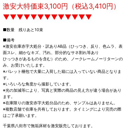
激安大特価束3,100円（税込3,410円）
▼▼▼▼▼▼▼▼▼▼▼▼▼
■数量 残りあと10束
■備考
※激安在庫赤字大処分・訳ありAB品（ひっつき、反り、色ムラ、表
面スレ、細かなキズ、汚れ、部分的なサネ割れ等あり
ひっつきがあるものを含む）のため、ノークレームノーリターンの
み、お受けいたします。
※パレット梱包で大量に入荷した箱には入っていない商品となりま
す。
※いろいろな角度から撮影しています。
※光の加減等により、写真と実際の商品の見え方が違う場合があり
ます。
※在庫限りの激安赤字大処分品のため、サンプルはありません。
※複数店舗で在庫を共有しております。タイミングにより完売の際
はご了承願います。
千葉県八街市で無垢床材を激安販売しております。