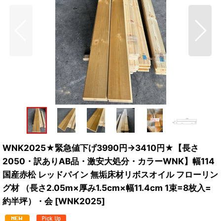
WNK2025★緊急値下げ3990円→3410円★【長さ
2050・訳ありAB品・激安大処分・カラーWNK】幅114
国産赤松 レッドパイン 無垢床材リボスオイル フローリン
グ材 （長さ2.05m×厚み1.5cm×幅11.4cm 1束=8枚入=
約半坪）・会
[
WNK2025
]