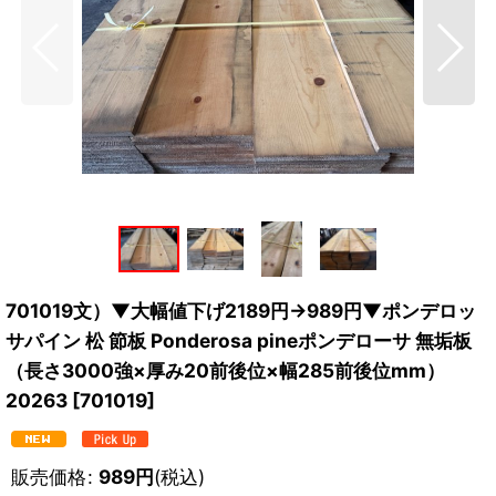
701019文）▼大幅値下げ2189円→989円▼ポンデロッ
サパイン 松 節板 Ponderosa pineポンデローサ 無垢板
（長さ3000強×厚み20前後位×幅285前後位mm）
20263
[
701019
]
販売価格
:
989
円
(税込)