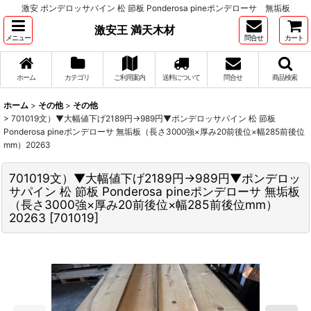
激安 ポンデロッサパイン 松 節板 Ponderosa pineポンデローサ 無垢板
激安王 満天木材
メニュー
問合せ
カート
ホーム
カテゴリ
ご利用案内
送料について
問合せ
商品検索
ホーム
>
その他
>
その他
>
701019文）▼大幅値下げ2189円→989円▼ポンデロッサパイン 松 節板
Ponderosa pineポンデローサ 無垢板（長さ3000強×厚み20前後位×幅285前後位
mm）20263
701019文）▼大幅値下げ2189円→989円▼ポンデロッ
サパイン 松 節板 Ponderosa pineポンデローサ 無垢板
（長さ3000強×厚み20前後位×幅285前後位mm）
20263
[
701019
]