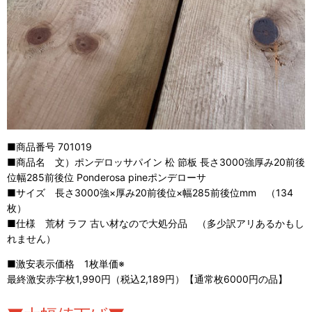
■商品番号 701019
■商品名 文）ポンデロッサパイン 松 節板 長さ3000強厚み20前後
位幅285前後位 Ponderosa pineポンデローサ
■サイズ 長さ3000強×厚み20前後位×幅285前後位mm （134
枚）
■仕様 荒材 ラフ 古い材なので大処分品 （多少訳アリあるかもし
れません）
■激安表示価格 1枚単価※
最終激安赤字枚1,990円（税込2,189円）【通常枚6000円の品】