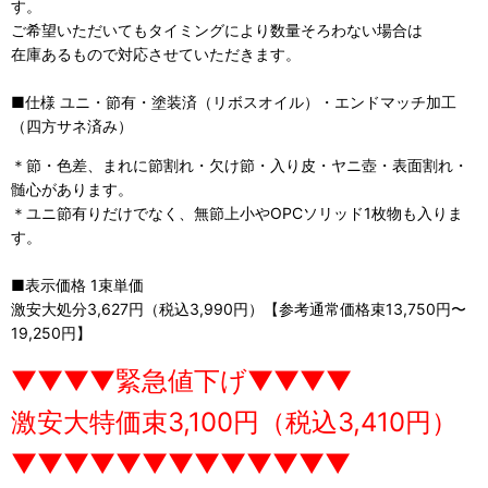
す。
ご希望いただいてもタイミングにより数量そろわない場合は
在庫あるもので対応させていただきます。
■仕様 ユニ・節有・塗装済（リボスオイル）・エンドマッチ加工
（四方サネ済み）
＊節・色差、まれに節割れ・欠け節・入り皮・ヤニ壺・表面割れ・
髄心があります。
＊ユニ節有りだけでなく、無節上小やOPCソリッド1枚物も入りま
す。
■表示価格 1束単価
激安大処分3,627円（税込3,990円）【参考通常価格束13,750円〜
19,250円】
▼▼▼▼緊急値下げ▼▼▼▼
激安大特価束3,100円（税込3,410円）
▼▼▼▼▼▼▼▼▼▼▼▼▼