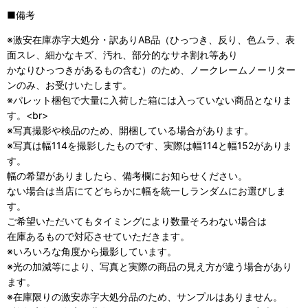
■備考
※激安在庫赤字大処分・訳ありAB品（ひっつき、反り、色ムラ、表
面スレ、細かなキズ、汚れ、部分的なサネ割れ等あり
かなりひっつきがあるもの含む）のため、ノークレームノーリター
ンのみ、お受けいたします。
※パレット梱包で大量に入荷した箱には入っていない商品となりま
す。<br>
※写真撮影や検品のため、開梱している場合があります。
※写真は幅114を撮影したものです、実際は幅114と幅152がありま
す。
幅の希望がありましたら、備考欄にお知らせください。
ない場合は当店にてどちらかに幅を統一しランダムにお選びしま
す。
ご希望いただいてもタイミングにより数量そろわない場合は
在庫あるもので対応させていただきます。
※いろいろな角度から撮影しています。
※光の加減等により、写真と実際の商品の見え方が違う場合があり
ます。
※在庫限りの激安赤字大処分品のため、サンプルはありません。