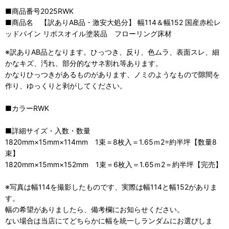
■商品番号2025RWK
■商品名 【訳ありAB品・激安大処分】 幅114＆幅152 国産赤松レ
ッドパイン リボスオイル塗装品 フローリング床材
※訳ありAB品となります。ひっつき、反り、色ムラ、表面スレ、細
かなキズ、汚れ、部分的なサネ割れ等あります。
かなりひっつきがあるものがあります、ノミのようなもので隙間を
作り、ゆっくりと剥がしてください。
■カラーRWK
■詳細サイズ・入数・数量
1820mm×15mm×114mm 1束＝8枚入＝1.65ｍ2=約半坪【数量8
束】
1820mm×15mm×152mm 1束＝6枚入＝1.65ｍ2＝約半坪【完売】
※写真は幅114を撮影したものです、実際は幅114と幅152がありま
す。
幅の希望がありましたら、備考欄にお知らせください。
ない場合は当店にてどちらかに幅を統一しランダムにお選びしま