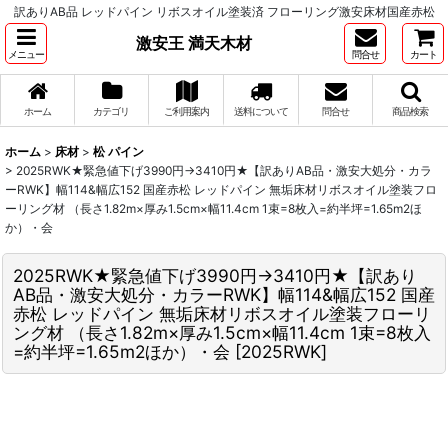
訳ありAB品 レッドパイン リボスオイル塗装済 フローリング激安床材国産赤松
激安王 満天木材
メニュー
問合せ
カート
ホーム
カテゴリ
ご利用案内
送料について
問合せ
商品検索
ホーム
>
床材
>
松 パイン
>
2025RWK★緊急値下げ3990円→3410円★【訳ありAB品・激安大処分・カラ
ーRWK】幅114&幅広152 国産赤松 レッドパイン 無垢床材リボスオイル塗装フロ
ーリング材 （長さ1.82m×厚み1.5cm×幅11.4cm 1束=8枚入=約半坪=1.65m2ほ
か）・会
2025RWK★緊急値下げ3990円→3410円★【訳あり
AB品・激安大処分・カラーRWK】幅114&幅広152 国産
赤松 レッドパイン 無垢床材リボスオイル塗装フローリ
ング材 （長さ1.82m×厚み1.5cm×幅11.4cm 1束=8枚入
=約半坪=1.65m2ほか）・会
[
2025RWK
]