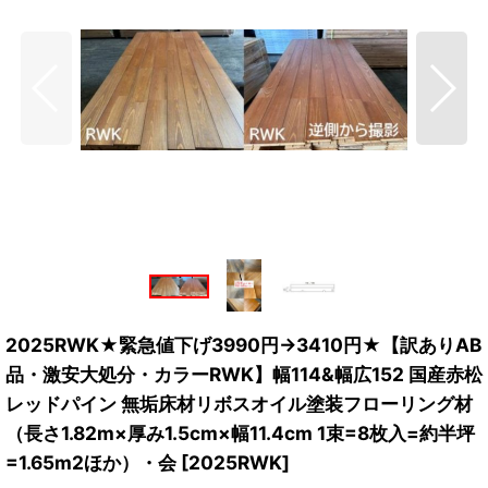
2025RWK★緊急値下げ3990円→3410円★【訳ありAB
品・激安大処分・カラーRWK】幅114&幅広152 国産赤松
レッドパイン 無垢床材リボスオイル塗装フローリング材
（長さ1.82m×厚み1.5cm×幅11.4cm 1束=8枚入=約半坪
=1.65m2ほか）・会
[
2025RWK
]