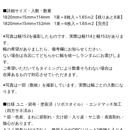
■詳細
サイズ・入数・数量
1820mm×15mm×114mm 1束＝8枚入＝1.65ｍ2【残りあと8束】
1820mm×15mm×152mm 1束＝6枚入＝1.65ｍ2【完売】
※写真は幅152を撮影したものです、実際は幅114と幅152がありま
す。
幅の希望がありましたら、備考欄にお知らせください。
ない場合は当店にてどちらかに幅を統一しランダムにお選びしま
す。
ご希望いただいてもタイミングにより数量そろわない場合は
在庫あるもので対応させていただきます。
※写真は一部（数枚）を撮影しています。実際は幅ごとの入数にな
ります。
■仕様 ユニ・節有・塗装済（リボスオイル）・エンドマッチ加工
（四方サネ済み）
＊節・色差、まれに節割れ・欠け節・入り皮・ヤニ壺・表面割れ・
髄心があります。
＊ユニ節有りだけでなく、無節上小やOPCソリッド1枚物も入りま