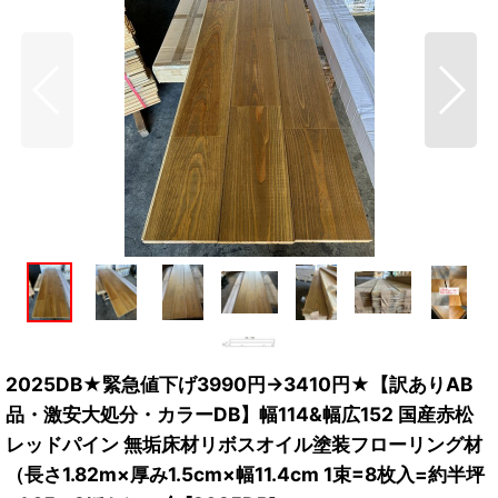
2025DB★緊急値下げ3990円→3410円★【訳ありAB
品・激安大処分・カラーDB】幅114&幅広152 国産赤松
レッドパイン 無垢床材リボスオイル塗装フローリング材
（長さ1.82m×厚み1.5cm×幅11.4cm 1束=8枚入=約半坪