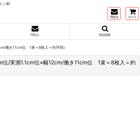
イン材
問合せ
カート
問合せ
商品検索
2cm/働き11cm位 1束＝8枚入＝約坪弱）
位/実測1.1cm位×幅12cm/働き11cm位 1束＝8枚入＝約