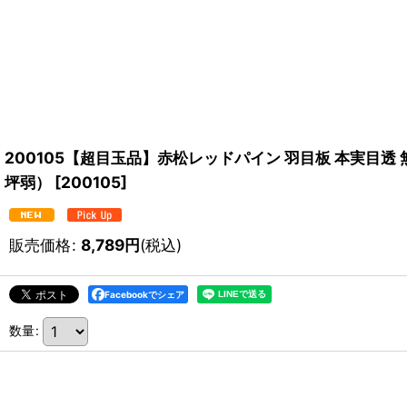
200105【超目玉品】赤松レッドパイン 羽目板 本実目透 無塗
坪弱）
[
200105
]
販売価格
:
8,789
円
(税込)
Facebookでシェア
数量
: