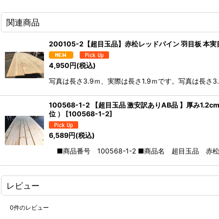
関連商品
200105-2【超目玉品】赤松レッドパイン 羽目板 本実目透
4,950
円
(税込)
写真は長さ3.9ｍ、実際は長さ1.9ｍです。写真は長さ3.
100568-1-2 【超目玉品 激安訳ありAB品 】厚み1.2
位 ）
[
100568-1-2
]
6,589
円
(税込)
■商品番号 100568-1-2 ■商品名 超目玉品 
レビュー
0
件のレビュー