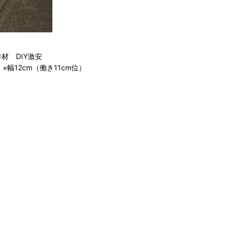
井材 DIY激安
）×幅12cm（働き11cm位）