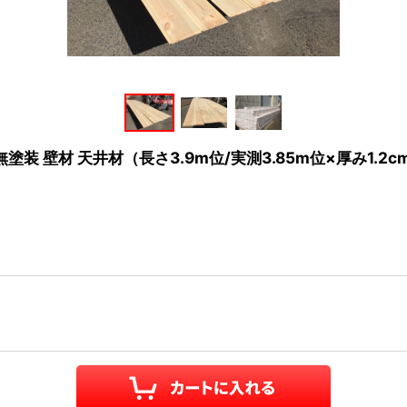
装 壁材 天井材（長さ3.9m位/実測3.85m位×厚み1.2cm