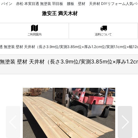
 パイン 赤松 本実目透 無塗装 羽目板 腰板 壁材 天井材 DIYリフォーム人気パ
激安王 満天木材
ご利用案内
送料について
無塗装 壁材 天井材（長さ3.9m位/実測3.85m位×厚み1.2cm位/実測1.1cm位×幅1
装 壁材 天井材（長さ3.9m位/実測3.85m位×厚み1.2cm