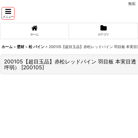
無垢
メニュー
ホーム
カテゴリ
ホーム
>
壁材
>
松 パイン
>
200105【超目玉品】赤松レッドパイン 羽目板 本実目透 
200105【超目玉品】赤松レッドパイン 羽目板 本実目透 無塗
坪弱）
[
200105
]