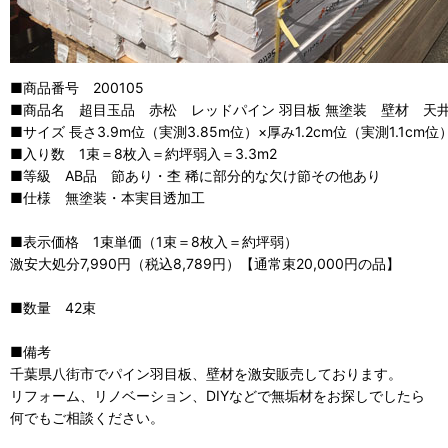
■商品番号 200105
■商品名 超目玉品 赤松 レッドパイン 羽目板 無塗装 壁材 天
■サイズ 長さ3.9m位（実測3.85m位）×厚み1.2cm位（実測1.1cm位
■入り数 1束＝8枚入＝約坪弱入＝3.3m2
■等級 AB品 節あり・杢 稀に部分的な欠け節その他あり
■仕様 無塗装・本実目透加工
■表示価格 1束単価（1束＝8枚入＝約坪弱）
激安大処分7,990円（税込8,789円）【通常束20,000円の品】
■数量 42束
■備考
千葉県八街市でパイン羽目板、壁材を激安販売しております。
リフォーム、リノベーション、DIYなどで無垢材をお探しでしたら
何でもご相談ください。