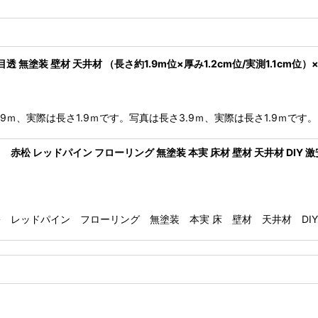
 無塗装 壁材 天井材 （長さ約1.9m位×厚み1.2cm位/実測1.1cm位
9ｍ、実際は長さ1.9ｍです。写真は長さ3.9ｍ、実際は長さ1.9ｍです。
cm 赤松 レッドパイン フローリング 無塗装 本実 床材 壁材 天井材 DIY 激安
赤松 レッドパイン フローリング 無塗装 本実 床 壁材 天井材 DI