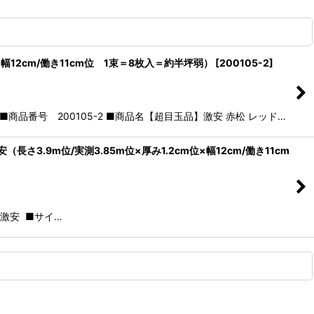
）×幅12cm/働き11cm位 1束＝8枚入＝約半坪弱）
[
200105-2
]
■商品番号 200105-2 ■商品名【超目玉品】激安 赤松 レッド…
（長さ3.9m位/実測3.85m位×厚み1.2cm位×幅12cm/働き11cm
Y激安 ■サイ…