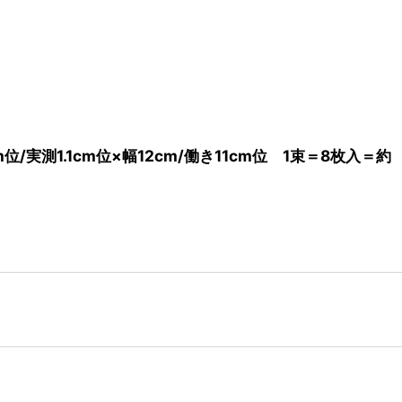
位/実測1.1cm位×幅12cm/働き11cm位 1束＝8枚入＝約