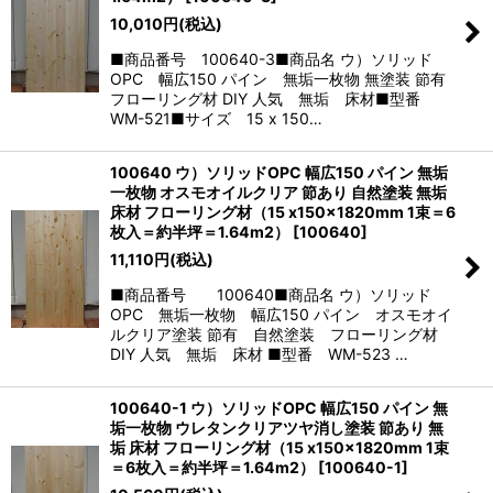
10,010
円
(税込)
■商品番号 100640-3■商品名 ウ）ソリッド
OPC 幅広150 パイン 無垢一枚物 無塗装 節有
フローリング材 DIY 人気 無垢 床材■型番
WM-521■サイズ 15 x 150…
100640 ウ）ソリッドOPC 幅広150 パイン 無垢
一枚物 オスモオイルクリア 節あり 自然塗装 無垢
床材 フローリング材（15 x150x1820mm 1束＝6
枚入＝約半坪＝1.64m2）
[
100640
]
11,110
円
(税込)
■商品番号 100640■商品名 ウ）ソリッド
OPC 無垢一枚物 幅広150 パイン オスモオイ
ルクリア塗装 節有 自然塗装 フローリング材
DIY 人気 無垢 床材 ■型番 WM-523 …
100640-1 ウ）ソリッドOPC 幅広150 パイン 無
垢一枚物 ウレタンクリアツヤ消し塗装 節あり 無
垢 床材 フローリング材（15 x150x1820mm 1束
＝6枚入＝約半坪＝1.64m2）
[
100640-1
]