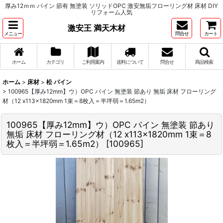
厚み12ｍｍ パイン 節有 無塗装 ソリッドOPC 激安無垢フローリング材 床材 DIY
リフォーム人気
激安王 満天木材
メニュー
問合せ
カート
ホーム
カテゴリ
ご利用案内
送料について
問合せ
商品検索
ホーム
>
床材
>
松 パイン
>
100965【厚み12mm】ウ）OPC パイン 無塗装 節あり 無垢 床材 フローリング
材（12 x113x1820mm 1束＝8枚入＝半坪弱＝1.65m2）
100965【厚み12mm】ウ）OPC パイン 無塗装 節あり
無垢 床材 フローリング材（12 x113x1820mm 1束＝8
枚入＝半坪弱＝1.65m2）
[
100965
]