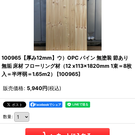
100965【厚み12mm】ウ）OPC パイン 無塗装 節あり
無垢 床材 フローリング材（12 x113x1820mm 1束＝8枚
入＝半坪弱＝1.65m2）
[
100965
]
販売価格
:
5,940
円
(税込)
Facebookでシェア
数量
: