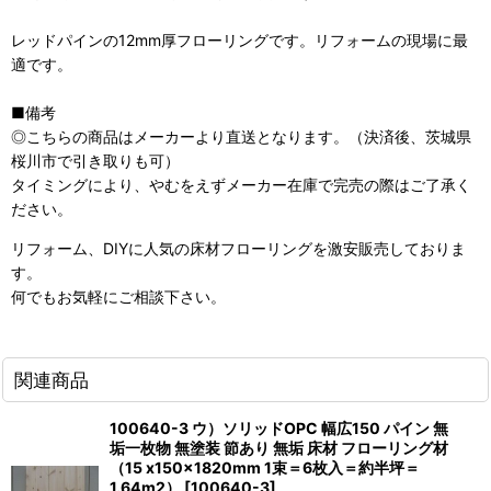
レッドパインの12mm厚フローリングです。リフォームの現場に最
適です。
■備考
◎こちらの商品はメーカーより直送となります。（決済後、茨城県
桜川市で引き取りも可）
タイミングにより、やむをえずメーカー在庫で完売の際はご了承く
ださい。
リフォーム、DIYに人気の床材フローリングを激安販売しておりま
す。
何でもお気軽にご相談下さい。
関連商品
100640-3 ウ）ソリッドOPC 幅広150 パイン 無
垢一枚物 無塗装 節あり 無垢 床材 フローリング材
（15 x150x1820mm 1束＝6枚入＝約半坪＝
1.64m2）
[
100640-3
]