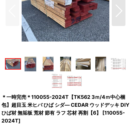
＊一時完売＊110055-2024T【TK562 3ｍ/4ｍ中心梱
包】超目玉 米ヒバ ひば シダ― CEDAR ウッドデッキ DIY
ひば材 無垢板 荒材 節有 ラフ 芯材 再割【6】
[
110055-
2024T
]