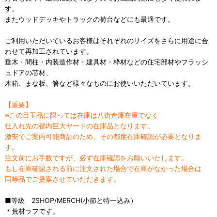
す。
またウッドデッキやトラックの荷台などにも最適です。
ご利用いただいているお客様はそれぞれのサイズをさらに用途に合
わせて再加工されています。
垂木・間柱・内装造作材・建具材・枠材などの住宅部材やフラッシ
ュドアの芯材、
木箱、まな板、箸など様々なものにお使いいただいています。
【重要】
※この目玉品に限っては在庫は八街倉庫在庫でなく
仕入れ先の都内巨大ヤードの在庫品となります。
激安でご案内可能商品のため、その都度在庫確認が必要となりま
す。
注文前にお手数ですが、必ず在庫確認をお願いいたします。
もし在庫確認される前に注文された場合で在庫がなかった場合は
同等品でご提案させていただきます。
■等級 2
SHOP/MERCH(小節と特一込み
）
＊荒材ラフです。