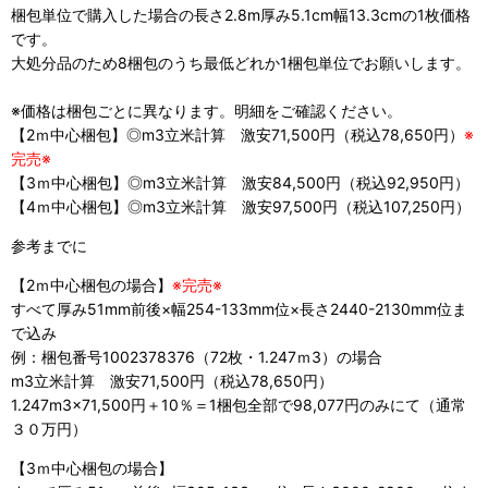
梱包単位で購入した場合の長さ2.8m厚み5.1cm幅13.3cmの1枚価格
です。
大処分品のため8梱包のうち最低どれか1梱包単位でお願いします。
※価格は梱包ごとに異なります。明細をご確認ください。
【2ｍ中心梱包】◎m3立米計算 激安71,500円（税込78,650円）
※
完売※
【3ｍ中心梱包】◎m3立米計算 激安84,500円（税込92,950円）
【4ｍ中心梱包】◎m3立米計算 激安97,500円（税込107,250円）
参考までに
【2ｍ中心梱包の場合】
※完売※
すべて厚み51mm前後×幅254-133mm位×長さ2440-2130mm位ま
で込み
例：梱包番号1002378376（72枚・1.247ｍ3）の場合
m3立米計算 激安71,500円（税込78,650円）
1.247m3×71,500円＋10％＝1梱包全部で98,077円のみにて（通常
３０万円）
【3ｍ中心梱包の場合】