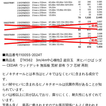
■商品番号
110055-2024T
■商品名 【TK562 3m/4m中心梱包】超目玉 米ヒバ ひば シダ
―
CEDAR
ウッドデッキ 無垢板 荒材 節有 ラフ 芯材 再割
ヒノキチオールとは本当はヒノキではなくヒバに含まれる成分で
す。
ヒバ材やヒバに含まれるヒノキチオールは抗菌作用があることが知
られています。
ヒバは桧以上に目が詰んでおり、腐りにくく、耐久性にもすぐれて
います。
芳香も良く、最高に癒されますのでお風呂関係にもよく使われま