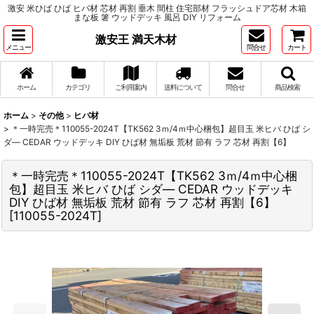
激安 米ひば ひば ヒバ材 芯材 再割 垂木 間柱 住宅部材 フラッシュドア芯材 木箱
まな板 箸 ウッドデッキ 風呂 DIY リフォーム
激安王 満天木材
メニュー
問合せ
カート
ホーム
カテゴリ
ご利用案内
送料について
問合せ
商品検索
ホーム
>
その他
>
ヒバ材
>
＊一時完売＊110055-2024T【TK562 3ｍ/4ｍ中心梱包】超目玉 米ヒバ ひば シ
ダ― CEDAR ウッドデッキ DIY ひば材 無垢板 荒材 節有 ラフ 芯材 再割【6】
＊一時完売＊110055-2024T【TK562 3ｍ/4ｍ中心梱
包】超目玉 米ヒバ ひば シダ― CEDAR ウッドデッキ
DIY ひば材 無垢板 荒材 節有 ラフ 芯材 再割【6】
[
110055-2024T
]