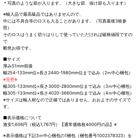
＊写真のような節が入ります。（大きな節、抜け節も入ります）
※輸入品で最高級品ではありませんので、
中には不具合等のロスも入ることがあります。（写真最後3枚参
照）
そのロスはうまく切りはりして使っていただければ破格値段ですの
で
断然お得です。
■サイズ
厚み51mm前後
幅254-133mm位×長さ2440-1980mm位まで込み（2ｍ中心梱包）
※完売※
幅305-133mm位×長さ3000-2800mm位まで込み（3ｍ中心梱包）
幅305-133mm位×長さ4020-3660mm位まで込み（4ｍ中心梱包）
※サイズは輸入材なので正確ではありません、おおよそのサイズで
す。
■表示価格について
激安1,606円（税込1,767円）【通常価格枚4000円の品】※
※表示価格は下記3ｍ中心梱包の1梱包（梱包番号1002378323）を