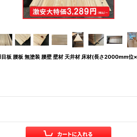
羽目板 腰板 無塗装 腰壁 壁材 天井材 床材(長さ2000mm位