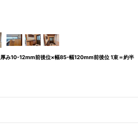
×厚み10-12mm前後位×幅85-幅120mm前後位 1束＝約半