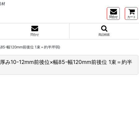
桧材
問合せ
カート
問合せ
商品検索
幅85-幅120mm前後位 1束＝約半坪弱)
厚み10-12mm前後位×幅85-幅120mm前後位 1束＝約半