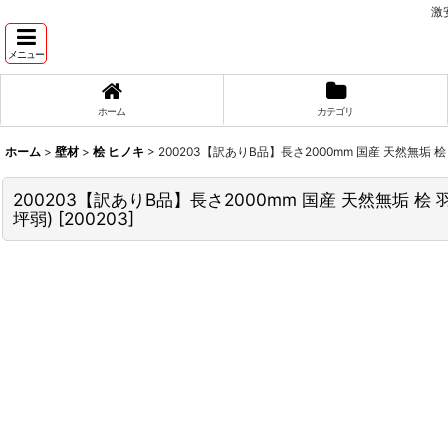
激
メニュー
ホーム
カテゴリ
ホーム
>
壁材
>
桧 ヒノキ
>
200203【訳ありB品】長さ2000mm 国産 天然無垢 桧
200203【訳ありB品】長さ2000mm 国産 天然無垢 桧 
坪弱)
[
200203
]