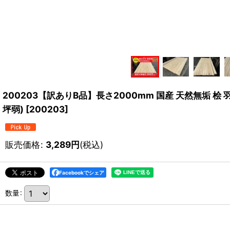
200203【訳ありB品】長さ2000mm 国産 天然無垢 桧 
坪弱)
[
200203
]
販売価格
:
3,289
円
(税込)
Facebookでシェア
数量
: