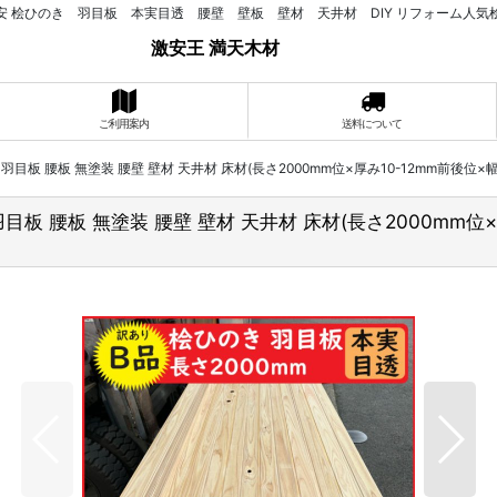
安 桧ひのき 羽目板 本実目透 腰壁 壁板 壁材 天井材 DIY リフォーム人気
激安王 満天木材
ご利用案内
送料について
 羽目板 腰板 無塗装 腰壁 壁材 天井材 床材(長さ2000mm位×厚み10-12mm前後位×
羽目板 腰板 無塗装 腰壁 壁材 天井材 床材(長さ2000mm位×