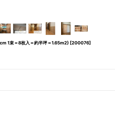
m 1束＝8枚入＝約半坪＝1.65m2)
[
200076
]