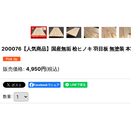
200076【人気商品】国産無垢 桧ヒノキ 羽目板 無塗装 本実
販売価格
:
4,950
円
(税込)
Facebookでシェア
数量
: