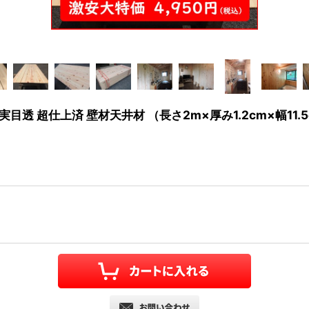
目透 超仕上済 壁材天井材 （長さ2m×厚み1.2cm×幅11.5c