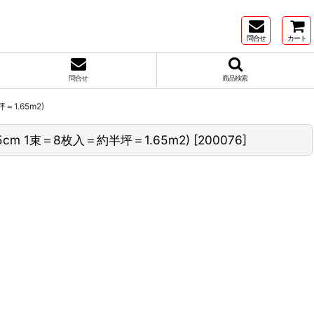
問合せ
カート
問合せ
商品検索
1.65m2)
cm 1束＝8枚入＝約半坪＝1.65m2)
[
200076
]