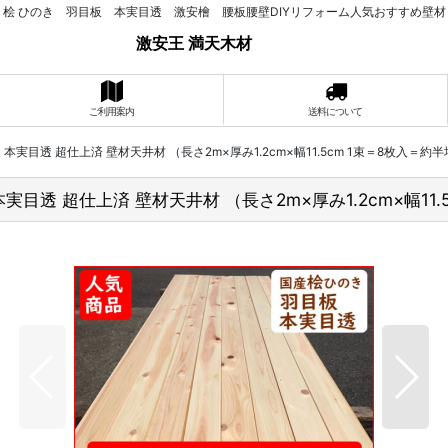
桧 ひのき 羽目板 本実目透 激安檜 腰板腰壁DIYリフォーム人気おすすめ壁材
激安王 満天木材
ご利用案内
送料について
実目透 超仕上済 壁材天井材 （長さ2m×厚み1.2cm×幅11.5cm 1束＝8枚入＝約半坪＝
目透 超仕上済 壁材天井材 （長さ2m×厚み1.2cm×幅11.5