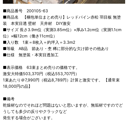
■商品番号 200105-63
■商品名 【梱包単位まとめ売り】レッドパイン赤松 羽目板 無塗
装 本実目透 壁材 天井材 DIY激安
■サイズ 長さ3.9m位（実測3.85m位）×厚み1.2cm位（実測1.1cm
位）×幅12cm（働き11cm位）
■入り数 1束＝8枚入＝約坪入＝3.3m2
■等級 AB品 節あり・杢 稀に部分的な欠け節その他あり
■仕様 無塗装・本実目透加工
■表示価格 63束まとめ売りの価格です。
激安大特価503,370円（税込553,707円）
1束あたり＠7,990円（税込8,789円）計算と激安です。 【通常束
18,000円の品】
■備考
乾燥材なのでそれほど問題はないと思いますが、無垢材ですのでど
うしても多少の反りやクラックなど
発生する場合がございます。