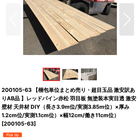
200105-63 【梱包単位まとめ売り・超目玉品 激安訳あ
りAB品 】レッドパイン赤松 羽目板 無塗装本実目透 激安
壁材 天井材 DIY（長さ3.9m位/実測3.85m位）×厚み
1.2cm位/実測1.1cm位）×幅12cm/働き11cm位）
[
200105-63
]