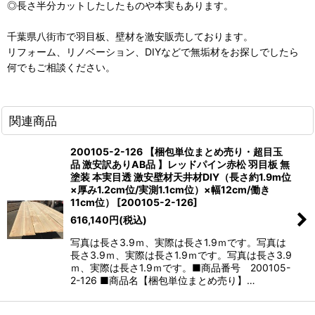
◎長さ半分カットしたしたものや本実もあります。
千葉県八街市で羽目板、壁材を激安販売しております。
リフォーム、リノベーション、DIYなどで無垢材をお探しでしたら
何でもご相談ください。
関連商品
200105-2-126 【梱包単位まとめ売り・超目玉
品 激安訳ありAB品 】レッドパイン赤松 羽目板 無
塗装 本実目透 激安壁材天井材DIY（長さ約1.9m位
×厚み1.2cm位/実測1.1cm位）×幅12cm/働き
11cm位）
[
200105-2-126
]
616,140
円
(税込)
写真は長さ3.9ｍ、実際は長さ1.9ｍです。写真は
長さ3.9ｍ、実際は長さ1.9ｍです。写真は長さ3.9
ｍ、実際は長さ1.9ｍです。■商品番号 200105-
2-126 ■商品名【梱包単位まとめ売り】…