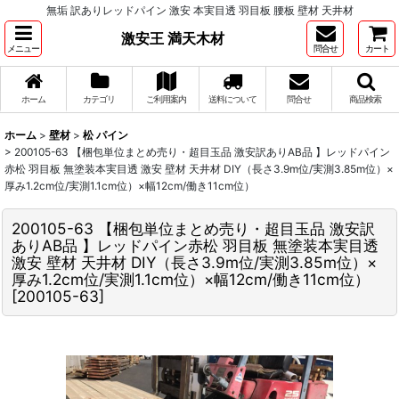
無垢 訳ありレッドパイン 激安 本実目透 羽目板 腰板 壁材 天井材
激安王 満天木材
メニュー
問合せ
カート
ホーム
カテゴリ
ご利用案内
送料について
問合せ
商品検索
ホーム
>
壁材
>
松 パイン
>
200105-63 【梱包単位まとめ売り・超目玉品 激安訳ありAB品 】レッドパイン
赤松 羽目板 無塗装本実目透 激安 壁材 天井材 DIY（長さ3.9m位/実測3.85m位）×
厚み1.2cm位/実測1.1cm位）×幅12cm/働き11cm位）
200105-63 【梱包単位まとめ売り・超目玉品 激安訳
ありAB品 】レッドパイン赤松 羽目板 無塗装本実目透
激安 壁材 天井材 DIY（長さ3.9m位/実測3.85m位）×
厚み1.2cm位/実測1.1cm位）×幅12cm/働き11cm位）
[
200105-63
]