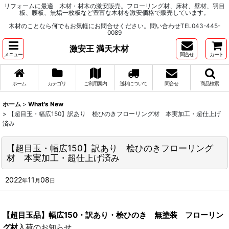
リフォームに最適 木材・材木の激安販売。フローリング材、床材、壁材、羽目
板、腰板、無垢一枚板など豊富な木材を激安価格で販売しています。
木材のことなら何でもお気軽にお問合せください。問い合わせTEL043-445-
0089
激安王 満天木材
メニュー
問合せ
カート
ホーム
カテゴリ
ご利用案内
送料について
問合せ
商品検索
ホーム
>
What's New
>
【超目玉・幅広150】訳あり 桧ひのきフローリング材 本実加工・超仕上げ
済み
【超目玉・幅広150】訳あり 桧ひのきフローリング
材 本実加工・超仕上げ済み
2022
11
08
年
月
日
【超目玉品】幅広150・訳あり・桧ひのき 無塗装 フローリン
グ材
入荷のお知らせ