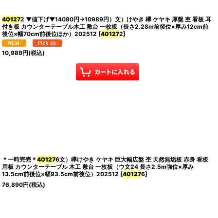
40127
2 ▼値下げ▼14080円→10989円）文）けやき 欅 ケヤキ 厚盤 杢 看板 耳
付き板 カウンターテーブル木工 敷台 一枚板（長さ2.28m前後位×厚み12cm前
後位×幅70cm前後位ほか）202512
[
40127
2
]
10,989
円
(税込)
＊一時完売＊
40127
6文）欅けやき ケヤキ 巨大幅広盤 杢 天然無垢板 赤身 看板
用板 カウンターテーブル 木工 敷台 一枚板（ウ文24 長さ2.5m強位×厚み
13.5cm前後位×幅93.5cm前後位）202512
[
40127
6
]
76,890
円
(税込)