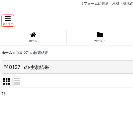
リフォームに最適 木材・材木
メニュー
ホーム
カテゴリ
ホーム
>
"40127"
の
検索結果
"40127"
の
検索結果
7
件
商品検索
:
表示数
:
並び順
: