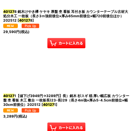
40127
8 銘木けやき欅 ケヤキ 厚盤 杢 看板 耳付き板 カウンターテーブル古材大
処分木工 一枚板（長さ3ｍ強前後位×厚み65mm前後位×幅720前後位ほか）
202512
[
40127
8
]
29,590
円
(税込)
40127
1【値下げ3949円→3289円】長）銘木 杉スギ 椙 厚い幅広板 カウンター
盤 杢 看板 木工 敷台 一枚板長)23-長)29（長さ4m強×厚み5-4.5cm前後位×幅
30cm前後位）202512
[
40127
1
]
3,289
円
(税込)