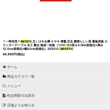
＊一時完売＊
40127
4 文）けやき欅 ケヤキ 厚盤 芯去 素晴らしい杢 看板用板 カ
ウンターテーブル 木工 敷台 無垢一枚板（ウ20-123長さ4.16m前後位×厚み
12.5cm前後位×幅52cm前後位）202512
[
40127
4
]
98,890
円
(税込)
ホーム
商品カテゴリ一覧
メニュー
特定商取引法表示
店舗よりお知らせ