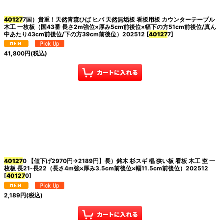
40127
7国）貴重！天然青森ひば ヒバ 天然無垢板 看板用板 カウンターテーブル
絞り込む
木工 一枚板（国43番 長さ2m強位×厚み5cm前後位×幅下の方51cm前後位/真ん
中あたり43cm前後位/下の方39cm前後位）202512
[
40127
7
]
41,800
円
(税込)
40127
0 【値下げ2970円→2189円】長）銘木 杉スギ 椙 狭い板 看板 木工 杢 一
枚板 長21-長22（長さ4m強×厚み3.5cm前後位×幅11.5cm前後位）202512
[
40127
0
]
2,189
円
(税込)