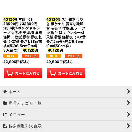
並び順
:
40120
8 ▼値下げ
40120
9 ス）銘木 けや
絞り込む
38500円→32890円
き 欅ケヤキ 貴重な乾燥
沼）欅けやき ケヤキ テ
材 芯去 耳付板 杢 テーブ
ーブル 天板 杢 赤身 看板
ル 敷台 盤 カウンター材
無垢 一枚板 欅材 欅板 乾
天板 看板 無垢板（ス2番
燥（沼7番 長さ1.88m前
長さ2m強×厚み5.5cm
後×厚み6.5cm位×幅
位×幅50cm位）
30cm位）
[
40120
8
]
[
40120
9
]
32,890
円
(税込)
49,500
円
(税込)
ホーム
商品カテゴリ一覧
メニュー
特定商取引法表示