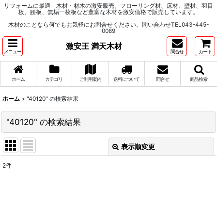
リフォームに最適 木材・材木の激安販売。フローリング材、床材、壁材、羽目
板、腰板、無垢一枚板など豊富な木材を激安価格で販売しています。
木材のことなら何でもお気軽にお問合せください。問い合わせTEL043-445-
0089
激安王 満天木材
メニュー
問合せ
カート
ホーム
カテゴリ
ご利用案内
送料について
問合せ
商品検索
ホーム
>
"40120"
の
検索結果
"40120"
の
検索結果
表示順変更
閉じる
2
件
商品検索
:
表示数
: