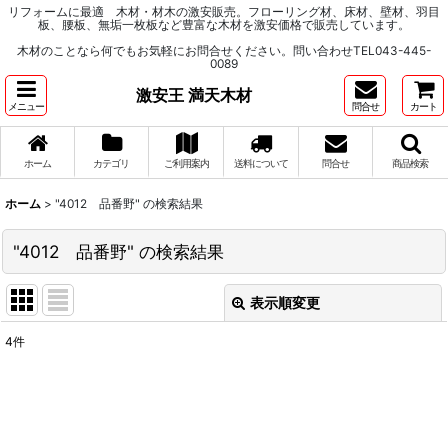
リフォームに最適 木材・材木の激安販売。フローリング材、床材、壁材、羽目
板、腰板、無垢一枚板など豊富な木材を激安価格で販売しています。
木材のことなら何でもお気軽にお問合せください。問い合わせTEL043-445-
0089
激安王 満天木材
メニュー
問合せ
カート
ホーム
カテゴリ
ご利用案内
送料について
問合せ
商品検索
ホーム
>
"4012 品番野"
の
検索結果
"4012 品番野"
の
検索結果
表示順変更
閉じる
4
件
商品検索
:
表示数
: