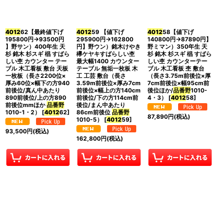
並び順
:
4012
62【最終値下げ
4012
59 【値下げ
4012
58【値下げ
絞り込む
195800円→93500円
295900円→162800
140800円→87890円】
】野サン）400年生 天
円】野ウン）銘木けやき
野ミマン）350年生 天
杉 銘木 杉スギ 椙 すばら
欅ケヤキすばらしい杢
杉 銘木 杉スギ 椙 すばら
しい杢 カウンター テー
最大幅1400 カウンター
しい杢 カウンターテー
ブル 木工看板 敷台 天板
テーブル 無垢一枚板 木
ブル 木工看板 杢 敷台
一枚板（長さ2200位×
工 工芸 敷台（長さ
（長さ3.75m前後位×厚
厚み60位×幅下の方940
3.59m前後位×厚み7cm
7cm前後位×幅95cm前
前後位/真ん中あたり
前後位×幅上の方140cm
後位ほか/
品番野
1010-
890前後位/上の方890
前後位/下の方114cm前
4・3）
[
4012
58
]
前後位mmほか
品番野
後位/まん中あたり
1010-1・2）
[
4012
62
]
86cm前後位
品番野
87,890
円
(税込)
1010-5）
[
4012
59
]
93,500
円
(税込)
162,800
円
(税込)