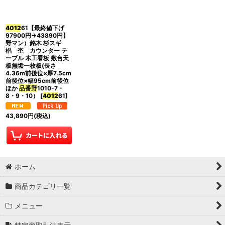
4012
61【最終値下げ
97900円→43890円】
野マン）銘木 杉スギ
椙 杢 カウンター テ
ーブル 木工看板 敷台天
板無垢一枚板(長さ
4.36m前後位×厚7.5cm
前後位×幅95cm前後位
ほか
品番野
1010-7・
8・9・10）
[
4012
61
]
43,890
円
(税込)
ホーム
商品カテゴリ一覧
メニュー