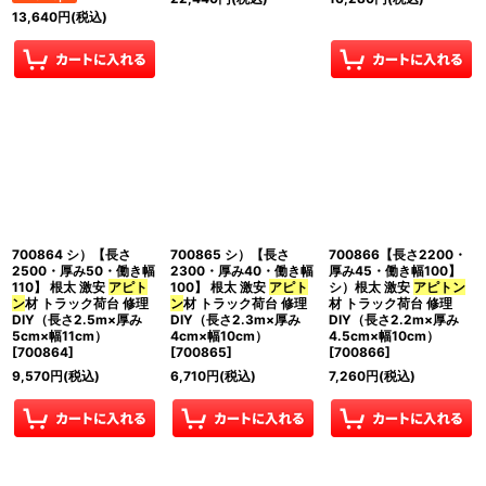
13,640
円
(税込)
700864 シ）【長さ
700865 シ）【長さ
700866【長さ2200・
2500・厚み50・働き幅
2300・厚み40・働き幅
厚み45・働き幅100】
110】 根太 激安
アピト
100】 根太 激安
アピト
シ）根太 激安
アピトン
ン
材 トラック荷台 修理
ン
材 トラック荷台 修理
材 トラック荷台 修理
DIY（長さ2.5m×厚み
DIY（長さ2.3m×厚み
DIY（長さ2.2m×厚み
5cm×幅11cm）
4cm×幅10cm）
4.5cm×幅10cm）
[
700864
]
[
700865
]
[
700866
]
9,570
円
(税込)
6,710
円
(税込)
7,260
円
(税込)