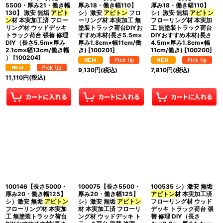
5500・厚み21・働き幅
厚み18・働き幅110】
厚み18・働き幅110】
130】 激安 無垢
アピト
シ）激安
アピトン
フロ
シ）激安 無垢
アピトン
ン
材 本実加工済 フロー
ーリング材 本実加工 無
フローリング材 本実加
リング材 ウッドデッキ
塗装トラック荷台DIYお
工 無塗装トラック荷台
トラック荷台 張替 修理
すすめ木材(長さ5.5m×
DIYおすすめ木材(長さ
DIY（長さ5.5m×厚み
厚み1.8cm×幅11cm/働
4.5m×厚み1.8cm×幅
2.1cm×幅13cm/働き幅
き)
[
100201
]
11cm/働き)
[
100200
]
）
[
100204
]
9,130
円
(税込)
7,810
円
(税込)
11,110
円
(税込)
100146【長さ5000・
100075【長さ5500・
100535 シ）激安 無垢
厚み20・働き幅125】
厚み20・働き幅125】
アピトン
材 本実加工済
シ）激安 無垢
アピトン
シ）激安 無垢
アピトン
フローリング材 ウッド
フローリング材 本実加
材 本実加工済 フローリ
デッキ トラック荷台 張
工 無塗装トラック荷台
ング材 ウッドデッキ ト
替 修理 DIY（長さ