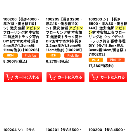
並び順
:
100206【長さ4000・
100205【長さ3200・
100203 シ）【長さ
絞り込む
厚み18・働き幅110】
厚み18・働き幅110】
5500・厚み30・働き幅
シ）激安 無垢
アピトン
シ）激安 無垢
アピトン
140】 激安 無垢
アピト
フローリング材 本実加
フローリング材 本実加
ン
材 本実加工済 フロー
工 無塗装トラック荷台
工 無塗装トラック荷台
リング材 ウッドデッキ
DIYおすすめ木材(長さ
DIYおすすめ木材(長さ
トラック荷台 張替 修理
4m×厚み1.8cm×幅
3.2m×厚み1.8cm×幅
DIY（長さ5.5m×厚み
11cm/働き)
[
100206
]
11cm/働き)
[
100205
]
3cm×幅14cm/働き幅 ）
[
100203
]
8,360
円
(税込)
6,270
円
(税込)
17,380
円
(税込)
100204 シ）【長さ
100201【長さ5500・
100200 【長さ4500・