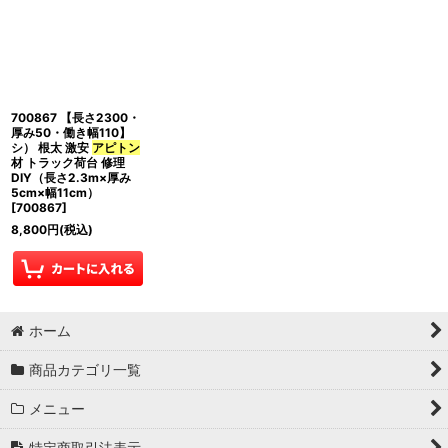
700867 【長さ2300・
厚み50・働き幅110】
シ） 根太 激安
アピトン
材 トラック荷台 修理
DIY（長さ2.3m×厚み
5cm×幅11cm）
[
700867
]
8,800
円
(税込)
ホーム
商品カテゴリ一覧
メニュー
特定商取引法表示