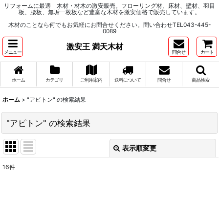
リフォームに最適 木材・材木の激安販売。フローリング材、床材、壁材、羽目
板、腰板、無垢一枚板など豊富な木材を激安価格で販売しています。
木材のことなら何でもお気軽にお問合せください。問い合わせTEL043-445-
0089
激安王 満天木材
メニュー
問合せ
カート
ホーム
カテゴリ
ご利用案内
送料について
問合せ
商品検索
ホーム
>
"アピトン"
の
検索結果
"アピトン"
の
検索結果
表示順変更
閉じる
16
件
商品検索
:
表示数
: