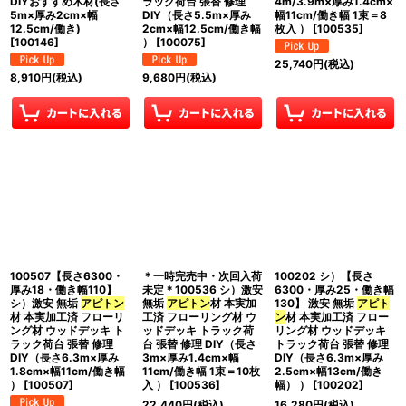
DIYおすすめ木材(長さ
ラック荷台 張替 修理
4m/3.9m×厚み1.4cm×
5m×厚み2cm×幅
DIY（長さ5.5m×厚み
幅11cm/働き幅 1束＝8
12.5cm/働き)
2cm×幅12.5cm/働き幅
枚入 ）
[
100535
]
[
100146
]
）
[
100075
]
25,740
円
(税込)
8,910
円
(税込)
9,680
円
(税込)
100507【長さ6300・
＊一時完売中・次回入荷
100202 シ）【長さ
厚み18・働き幅110】
未定＊100536 シ）激安
6300・厚み25・働き幅
シ）激安 無垢
アピトン
無垢
アピトン
材 本実加
130】 激安 無垢
アピト
材 本実加工済 フローリ
工済 フローリング材 ウ
ン
材 本実加工済 フロー
ング材 ウッドデッキ ト
ッドデッキ トラック荷
リング材 ウッドデッキ
ラック荷台 張替 修理
台 張替 修理 DIY（長さ
トラック荷台 張替 修理
DIY（長さ6.3m×厚み
3m×厚み1.4cm×幅
DIY（長さ6.3m×厚み
1.8cm×幅11cm/働き幅
11cm/働き幅 1束＝10枚
2.5cm×幅13cm/働き
）
[
100507
]
入 ）
[
100536
]
幅） ）
[
100202
]
22,440
円
(税込)
16,280
円
(税込)