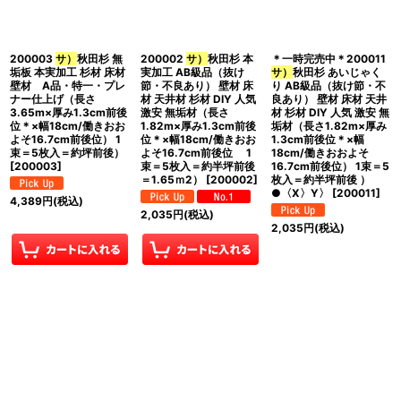
並び順
:
200003
サ）
秋田杉 無
200002
サ）
秋田杉 本
＊一時完売中＊200011
絞り込む
垢板 本実加工 杉材 床材
実加工 AB級品（抜け
サ）
秋田杉 あいじゃく
壁材 A品・特一・プレ
節・不良あり） 壁材 床
り AB級品（抜け節・不
ナー仕上げ（長さ
材 天井材 杉材 DIY 人気
良あり） 壁材 床材 天井
3.65m×厚み1.3cm前後
激安 無垢材（長さ
材 杉材 DIY 人気 激安 無
位＊×幅18cm/働きおお
1.82m×厚み1.3cm前後
垢材（長さ1.82m×厚み
よそ16.7cm前後位） 1
位＊×幅18cm/働きおお
1.3cm前後位＊×幅
束＝5枚入＝約坪前後）
よそ16.7cm前後位 1
18cm/働きおおよそ
[
200003
]
束＝5枚入＝約半坪前後
16.7cm前後位） 1束＝5
＝1.65ｍ2）
[
200002
]
枚入＝約半坪前後 ）
●〈X〉Y〉
[
200011
]
4,389
円
(税込)
2,035
円
(税込)
2,035
円
(税込)