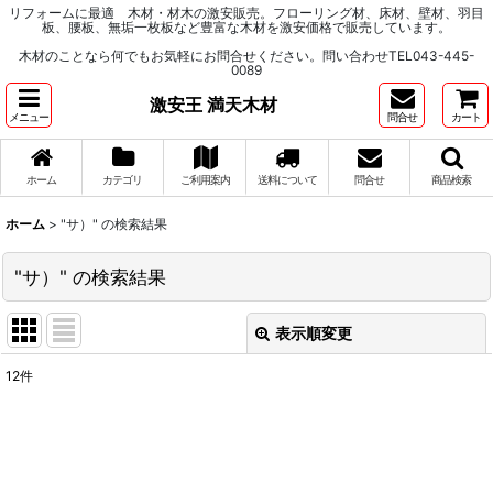
リフォームに最適 木材・材木の激安販売。フローリング材、床材、壁材、羽目
板、腰板、無垢一枚板など豊富な木材を激安価格で販売しています。
木材のことなら何でもお気軽にお問合せください。問い合わせTEL043-445-
0089
激安王 満天木材
メニュー
問合せ
カート
ホーム
カテゴリ
ご利用案内
送料について
問合せ
商品検索
ホーム
>
"サ）"
の
検索結果
"サ）"
の
検索結果
表示順変更
閉じる
12
件
商品検索
:
表示数
: