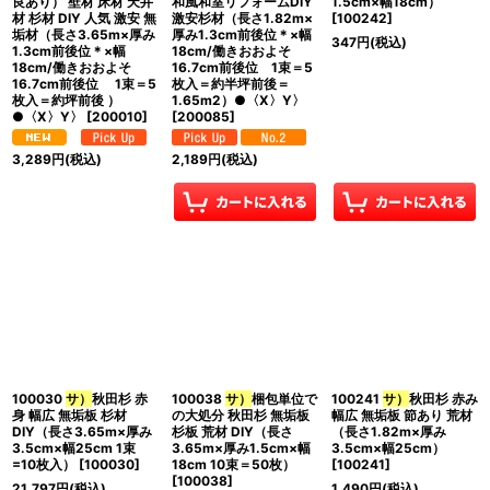
良あり） 壁材 床材 天井
和風和室リフォームDIY
1.5cm×幅18cm）
材 杉材 DIY 人気 激安 無
激安杉材（長さ1.82m×
[
100242
]
垢材（長さ3.65m×厚み
厚み1.3cm前後位＊×幅
347
円
(税込)
1.3cm前後位＊×幅
18cm/働きおおよそ
18cm/働きおおよそ
16.7cm前後位 1束＝5
16.7cm前後位 1束＝5
枚入＝約半坪前後＝
枚入＝約坪前後 ）
1.65m2）●〈X〉Y〉
●〈X〉Y〉
[
200010
]
[
200085
]
3,289
円
(税込)
2,189
円
(税込)
100030
サ）
秋田杉 赤
100038
サ）
梱包単位で
100241
サ）
秋田杉 赤み
身 幅広 無垢板 杉材
の大処分 秋田杉 無垢板
幅広 無垢板 節あり 荒材
DIY（長さ3.65m×厚み
杉板 荒材 DIY（長さ
（長さ1.82m×厚み
3.5cm×幅25cm 1束
3.65m×厚み1.5cm×幅
3.5cm×幅25cm）
=10枚入）
[
100030
]
18cm 10束＝50枚）
[
100241
]
[
100038
]
21,797
円
(税込)
1,490
円
(税込)