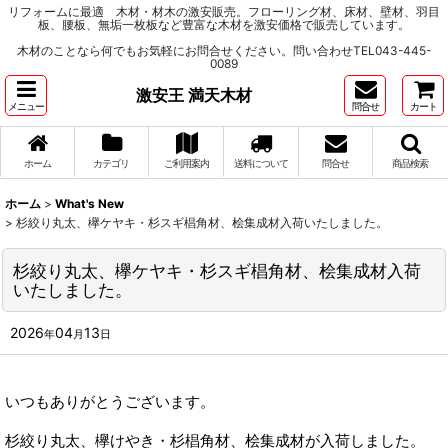
リフォームに最適 木材・材木の激安販売。フローリング材、床材、壁材、羽目
板、腰板、無垢一枚板など豊富な木材を激安価格で販売しています。
木材のことなら何でもお気軽にお問合せください。問い合わせTEL043-445-
0089
激安王 満天木材
メニュー
問合せ
カート
ホーム
カテゴリ
ご利用案内
送料について
問合せ
商品検索
ホーム
>
What's New
>
杉絞り丸太、欅ケヤキ・杉スギ椙角材、桧集成材入荷いたしました。
杉絞り丸太、欅ケヤキ・杉スギ椙角材、桧集成材入荷
いたしました。
2026
04
13
年
月
日
いつもありがとうございます。
杉絞り丸太、欅けやき・杉椙角材、桧集成材が入荷しました。